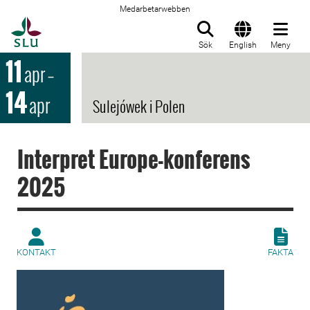
Medarbetarwebben
Till startsida
Sök
English
Meny
11
apr
–
14
apr
Sulejówek i Polen
Interpret Europe-konferens
2025
KONTAKT
FAKTA