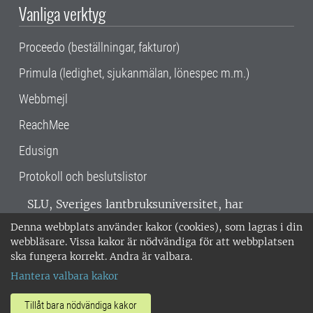
Vanliga verktyg
Proceedo (beställningar, fakturor)
Primula (ledighet, sjukanmälan, lönespec m.m.)
Webbmejl
ReachMee
Edusign
Protokoll och beslutslistor
SLU, Sveriges lantbruksuniversitet, har
verksamhet över hela Sverige. Huvudorter är
Denna webbplats använder kakor (cookies), som lagras i din
Alnarp, Uppsala och Umeå.
SLU är
webbläsare. Vissa kakor är nödvändiga för att webbplatsen
miljöcertifierat enligt ISO 14001. •
Telefon:
ska fungera korrekt. Andra är valbara.
018-67 10 00 • Org nr: 202100-2817 •
Om
Hantera valbara kakor
medarbetarwebben
•
SLU:s fakturaadress
•
Om SLU:s webbplatser
•
Vid KRIS
Tillåt bara nödvändiga kakor