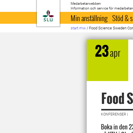
Medarbetarwebben
Information och service för medarbetar
Till startsida
Min anställning
Stöd & s
start mw
/
Food Science Sweden Co
23
apr
Food 
KONFERENSER |
Boka in den 2