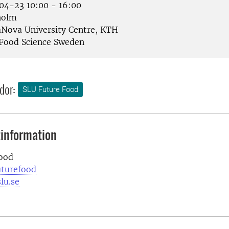
4-23 10:00 - 16:00
holm
Nova University Centre, KTH
Food Science Sweden
dor:
SLU Future Food
information
ood
uturefood
lu.se