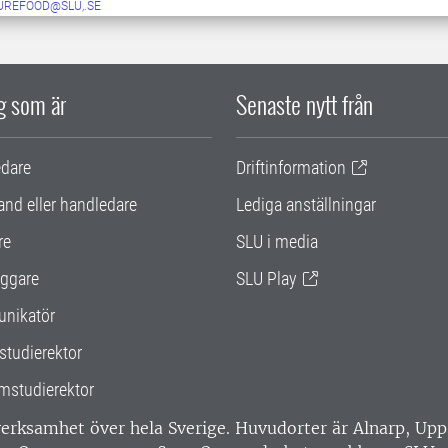
UREFOOD@SLU,.SE
ig som är
Senaste nytt från
edare
Driftinformation
and eller handledare
Lediga anställningar
re
SLU i media
ggare
SLU Play
nikatör
studierektor
mstudierektor
 verksamhet över hela Sverige. Huvudorter är Alnarp, U