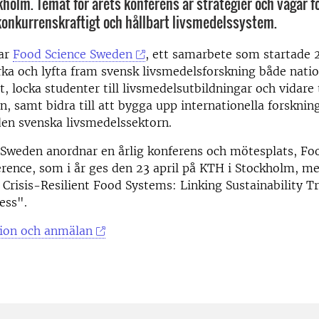
kholm. Temat för årets konferens är strategier och vägar f
, konkurrenskraftigt och hållbart livsmedelssystem.
ar
Food Science Sweden
, ett samarbete som startade
rka och lyfta fram svensk livsmedelsforskning både natio
t, locka studenter till livsmedelsutbildningar och vidare 
n, samt bidra till att bygga upp internationella forskn
den svenska livsmedelssektorn.
 Sweden anordnar en årlig konferens och mötesplats, Fo
rence, som i år ges den 23 april på KTH i Stockholm, m
Crisis-Resilient Food Systems: Linking Sustainability Tr
ess".
ion och anmälan