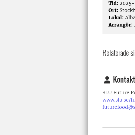
Tid:
2025-0
Ort:
Stock
Lokal:
Alba
Arrangör:
Relaterade si
Kontakt
SLU Future F
www.slu.se/f
futurefood@s