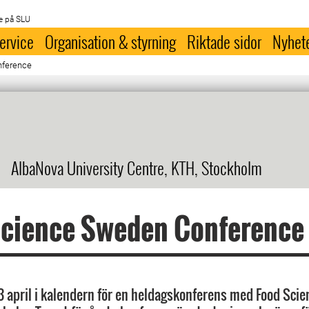
e på SLU
ervice
Organisation & styrning
Riktade sidor
Nyhet
nference
AlbaNova University Centre, KTH, Stockholm
Science Sweden Conference
3 april i kalendern för en heldagskonferens med Food Sci