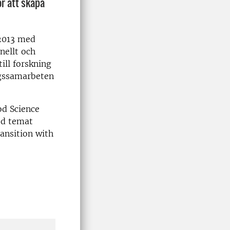
ör att skapa
 2013 med
nellt och
till forskning
ingssamarbeten
od Science
ed temat
ansition with