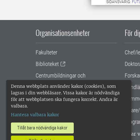
SIDANSVARIG:
FUT
Organisationsenheter
För d
Fakulteter
Chef/l
Biblioteket
Doktor
Centrumbildningar och
Forska
samarbetsprojekt
Denna webbplats använder kakor (cookies), som
Handlä
lagras i din webbläsare. Vissa kakor är nödvändiga
Gemensamma verksamhetsstödet
Kommu
för att webbplatsen ska fungera korrekt. Andra är
valbara.
SLU Holding
Lärare/
Hantera valbara kakor
Progra
Tillåt bara nödvändiga kakor
SLU, Sveriges lantbruksuniversitet, har