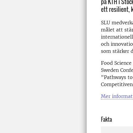
på KTH i Stoc
ett resilient
SLU medverk
målet att stä
internationell
och innovatio
som stärker 
Food Science
Sweden Confe
"
Pathways to 
Competitiven
Mer informat
Fakta