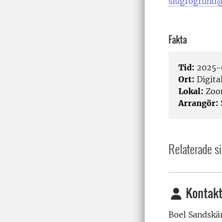
slugrogrund@
Fakta
Tid:
2025-0
Ort:
Digita
Lokal:
Zo
Arrangör:
Relaterade si
Kontakt
Boel Sandskär