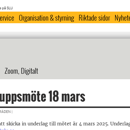
e på SLU
ervice
Organisation & styrning
Riktade sidor
Nyhet
Zoom, Digitalt
ruppsmöte 18 mars
ÄDEN |
tt skicka in underlag till mötet är 4 mars 2025. Underlag 