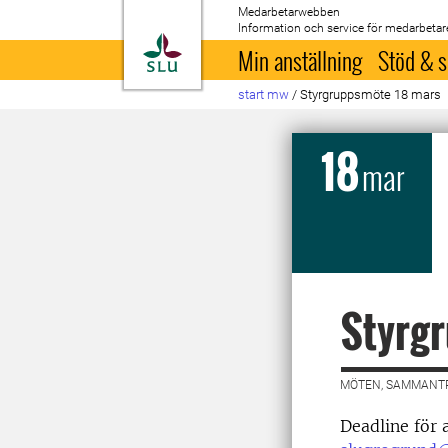
Medarbetarwebben
Information och service för medarbetar
Till startsida
Min anställning
Stöd & s
start mw
/
Styrgruppsmöte 18 mars
18
mar
Styrg
MÖTEN, SAMMANTR
Deadline för a