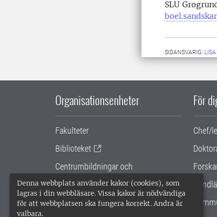
SLU Grogrun
boel.sandska
SIDANSVARIG:
LIS
Organisationsenheter
För d
Fakulteter
Chef/l
Biblioteket
Doktor
Centrumbildningar och
Forska
samarbetsprojekt
Denna webbplats använder kakor (cookies), som
Handlä
lagras i din webbläsare. Vissa kakor är nödvändiga
Gemensamma verksamhetsstödet
Kommu
för att webbplatsen ska fungera korrekt. Andra är
valbara.
SLU Holding