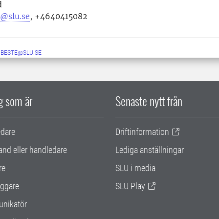
d
r@slu.se
,
+4640415082
A.BESTE@SLU.SE
ig som är
Senaste nytt från
edare
Driftinformation
and eller handledare
Lediga anställningar
re
SLU i media
ggare
SLU Play
nikatör