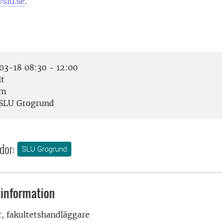
slu.se
.
3-18 08:30 - 12:00
lt
om
SLU Grogrund
dor:
SLU Grogrund
information
, fakultetshandläggare