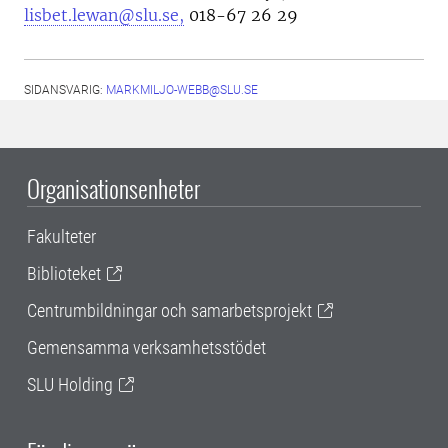
lisbet.lewan@slu.se,
018-67 26 29
SIDANSVARIG:
MARKMILJO-WEBB@SLU.SE
Organisationsenheter
Fakulteter
Biblioteket
Centrumbildningar och samarbetsprojekt
Gemensamma verksamhetsstödet
SLU Holding