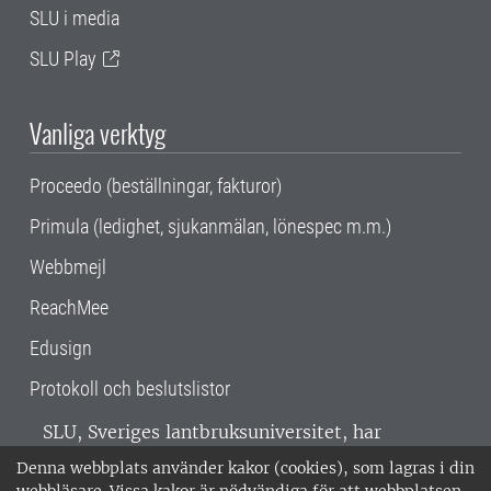
SLU i media
SLU Play
Vanliga verktyg
Proceedo (beställningar, fakturor)
Primula (ledighet, sjukanmälan, lönespec m.m.)
Webbmejl
ReachMee
Edusign
Protokoll och beslutslistor
SLU, Sveriges lantbruksuniversitet, har
verksamhet över hela Sverige. Huvudorter är
Denna webbplats använder kakor (cookies), som lagras i din
Alnarp, Uppsala och Umeå.
SLU är