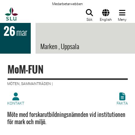
Medarbetarwebben
Till startsida
Sök
English
Meny
26
mar
Marken , Uppsala
MoM-FUN
MÖTEN, SAMMANTRÄDEN |
KONTAKT
FAKTA
Möte med forskarutbildningsnämnden vid institutionen
för mark och miljö.