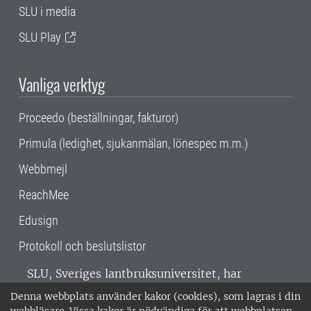
SLU i media
SLU Play
Vanliga verktyg
Proceedo (beställningar, fakturor)
Primula (ledighet, sjukanmälan, lönespec m.m.)
Webbmejl
ReachMee
Edusign
Protokoll och beslutslistor
SLU, Sveriges lantbruksuniversitet, har
verksamhet över hela Sverige. Huvudorter är
Denna webbplats använder kakor (cookies), som lagras i din
Alnarp, Uppsala och Umeå.
SLU är