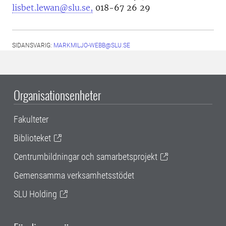
lisbet.lewan@slu.se,
018-67 26 29
SIDANSVARIG:
MARKMILJO-WEBB@SLU.SE
Organisationsenheter
Fakulteter
Biblioteket
Centrumbildningar och samarbetsprojekt
Gemensamma verksamhetsstödet
SLU Holding