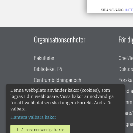
SIDANSVARIG:
INT
Organisationsenheter
För d
Fakulteter
Chef/l
Biblioteket
Doktor
Centrumbildningar och
Forska
samarbetsprojekt
Denna webbplats använder kakor (cookies), som
Handlä
lagras i din webbläsare. Vissa kakor är nödvändiga
Gemensamma verksamhetsstödet
Kommu
för att webbplatsen ska fungera korrekt. Andra är
valbara.
SLU Holding
Lärare/
Hantera valbara kakor
Progra
Tillåt bara nödvändiga kakor