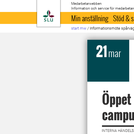
Medarbetarwebben
Information och service för medarbetar
Till startsida
Min anställning
Stöd & s
start mw
/
Informationsmöte spårvä
21
mar
Öppet
campu
INTERNA HÄNDELS