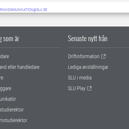
ERNKOMMUNIKATION@SLU.SE
ig som är
Senaste nytt från
edare
Driftinformation
and eller handledare
Lediga anställningar
re
SLU i media
ggare
SLU Play
nikatör
studierektor
mstudierektor