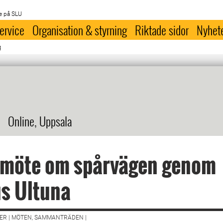
e på SLU
ervice
Organisation & styrning
Riktade sidor
Nyhet
g
Online, Uppsala
 möte om spårvägen genom
s Ultuna
ER | MÖTEN, SAMMANTRÄDEN |