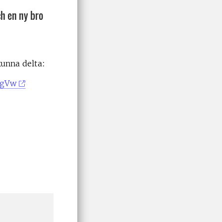
h en ny bro
unna delta:
ugVw