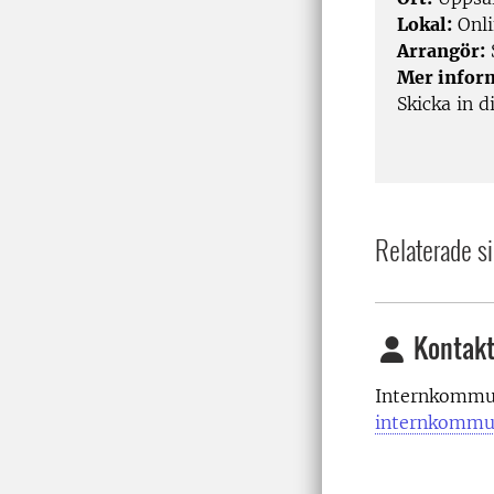
Lokal:
Onli
Arrangör:
Mer infor
Skicka in d
Relaterade si
Kontakt
Internkommun
internkommu