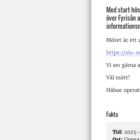
Med start hös
över Fyrisån a
informations
Mötet är ett 
https://slu
Vi ser gärna a
Väl mött!
Hälsar opera
Fakta
Tid:
2025-0
Ort:
Uppsa