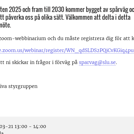
ten 2025 och fram till 2030 kommer bygget av spårväg oc
tt påverka oss på olika sätt. Välkommen att delta i detta
möte.
zoom-webbinarium och du måste registrera dig för att k
-se.zoom.us/webinar/register/WN_qdSLDS2PQiCvKGiq4p
tt ni skickar in frågor i förväg på
sparvag@slu.se
.
tiva styrgruppen
3-21 13:00 - 14:00
la