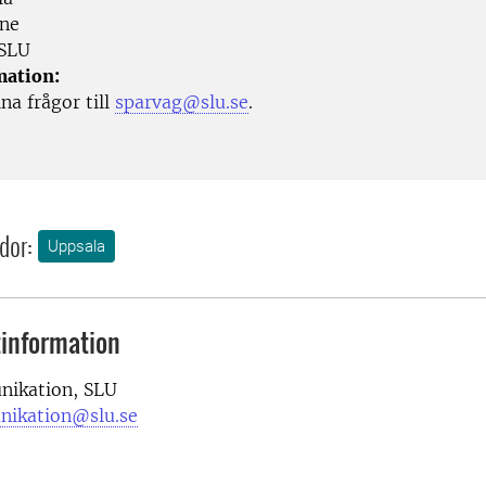
ne
SLU
mation:
ina frågor till
sparvag@slu.se
.
dor:
Uppsala
information
ikation, SLU
nikation@slu.se