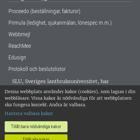
Proceedo (beställningar, fakturor)
Primula (ledighet, sjukanmälan, lönespec m.m.)
Webbmejl
ReachMee
Edusign
Protokoll och beslutslistor
SLU, Sveriges lantbruksuniversitet, har
verksamhet över hela Sverige. Huvudorter är
Denna webbplats använder kakor (cookies), som lagras i din
Alnarp, Uppsala och Umeå.
SLU är
webbläsare. Vissa kakor är nödvändiga för att webbplatsen
miljöcertifierat enligt ISO 14001. •
Telefon:
ska fungera korrekt. Andra är valbara.
018-67 10 00 • Org nr: 202100-2817 •
Om
Hantera valbara kakor
medarbetarwebben
•
SLU:s fakturaadress
•
Om SLU:s webbplatser
•
Vid KRIS
Tillåt bara nödvändiga kakor
•
Hantera kakor
•
Behandling av
Tillåt alla kakor