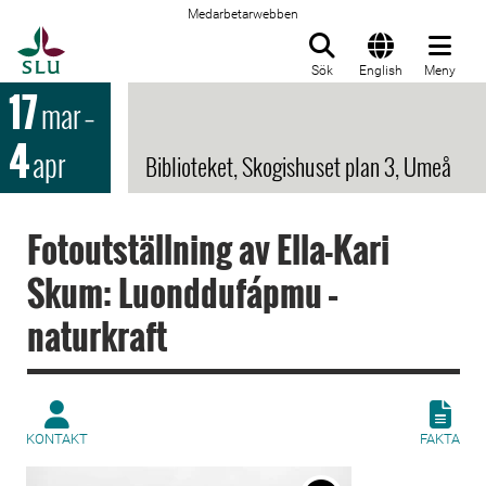
Medarbetarwebben
Till startsida
Sök
English
Meny
17
mar
–
4
apr
Biblioteket, Skogishuset plan 3, Umeå
Fotoutställning av Ella-Kari
Skum: Luonddufápmu –
naturkraft
KONTAKT
FAKTA