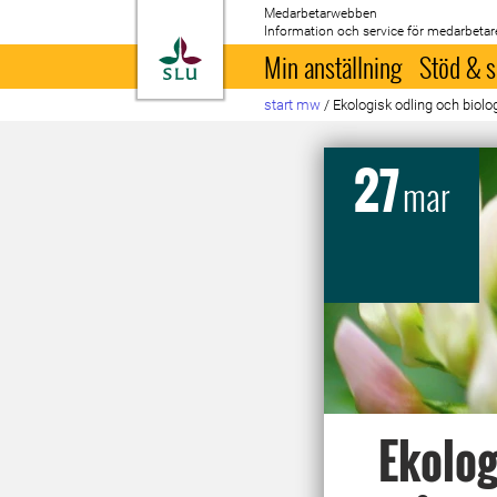
Medarbetarwebben
Information och service för medarbetar
Till startsida
Min anställning
Stöd & s
start mw
/
Ekologisk odling och biolo
27
mar
Ekolog