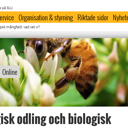
e på SLU
ervice
Organisation & styrning
Riktade sidor
Nyhet
gisk mångfald: vad vet vi?
Online
isk odling och biologisk