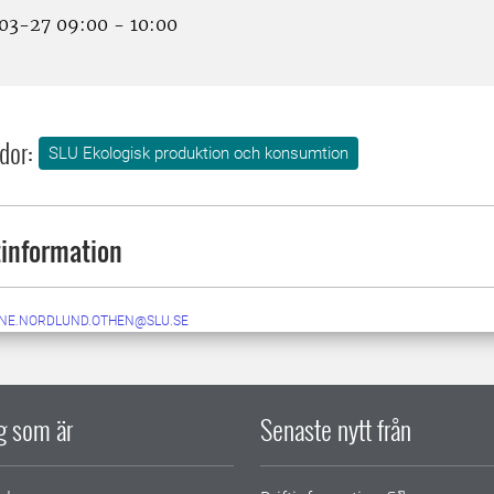
3-27 09:00 - 10:00
dor:
SLU Ekologisk produktion och konsumtion
information
NE.NORDLUND.OTHEN@SLU.SE
ig som är
Senaste nytt från