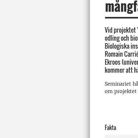
mångfa
Vid projektet
odling och bi
Biologiska ins
Romain Carrié
Ekroos (univer
kommer att hå
Seminariet h
om projektet
Fakta