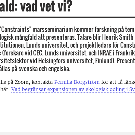
ld: vad vet vi?
 "Constraints" marsseminarium kommer forskning på tema
ologisk mångfald att presenteras. Talare blir Henrik Smith 
titutionen, Lunds universitet, och projektledare för Const
 (forskare vid CEC, Lunds universitet, och INRAE i Frankri
sitetslektor vid Helsingfors universitet, Finland). Presen
llas på svenska och engelska.
ålls på Zoom, kontakta
Pernilla Borgström
för att få län
 här:
Vad begränsar expansionen av ekologisk odling i Sv