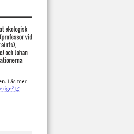
t ekologisk
(professor vid
raints),
ke) och Johan
tationerna
ken. Läs mer
erige?