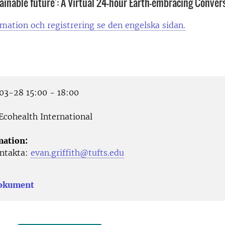
tainable future': A Virtual 24-hour Earth-embracing Conver
mation och registrering se den engelska sidan.
3-28 15:00 - 18:00
Ecohealth International
mation:
ntakta:
evan.griffith@tufts.edu
dokument