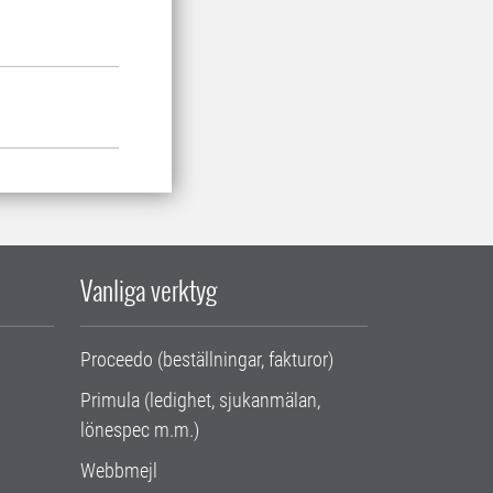
Vanliga verktyg
Proceedo (beställningar, fakturor)
Primula (ledighet, sjukanmälan,
lönespec m.m.)
Webbmejl