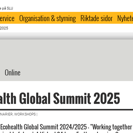
e på SLU
ervice
Organisation & styrning
Riktade sidor
Nyhet
 2025
Online
alth Global Summit 2025
NARIER, WORKSHOPS |
a Ecohealth Global Summit 2024/2025 - "Working together f