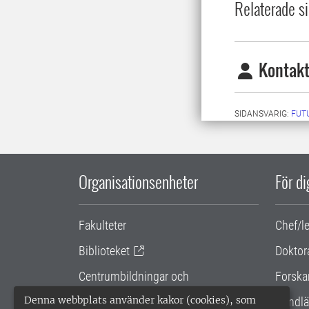
Relaterade si
Kontakt
SIDANSVARIG:
FUT
Organisationsenheter
För d
Fakulteter
Chef/l
Biblioteket
Doktor
Centrumbildningar och
Forska
samarbetsprojekt
Denna webbplats använder kakor (cookies), som
Handlä