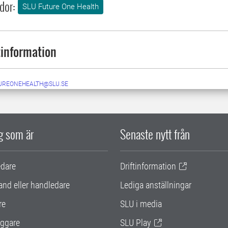
dor:
SLU Future One Health
information
UREONEHEALTH@SLU.SE
ig som är
Senaste nytt från
edare
Driftinformation
and eller handledare
Lediga anställningar
re
SLU i media
ggare
SLU Play