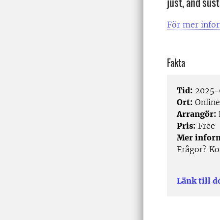
just, and sus
För mer infor
Fakta
Tid:
2025-0
Ort:
Online
Arrangör:
Pris:
Free
Mer infor
Frågor? Ko
Länk till 