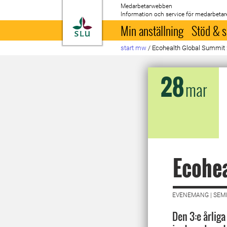
Medarbetarwebben
Information och service för medarbetar
Till startsida
Min anställning
Stöd & s
start mw
/
Ecohealth Global Summit
28
mar
Ecohe
EVENEMANG | SEMI
Den 3:e årlig