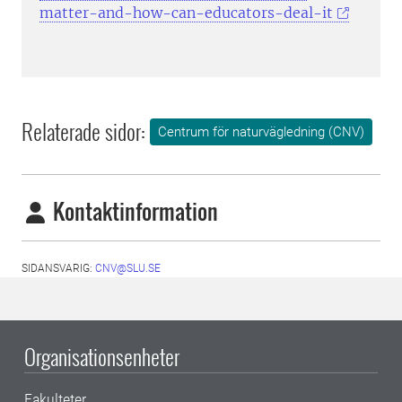
matter-and-how-can-educators-deal-it
Relaterade sidor:
Centrum för naturvägledning (CNV)
Kontaktinformation
SIDANSVARIG:
CNV@SLU.SE
Organisationsenheter
Fakulteter