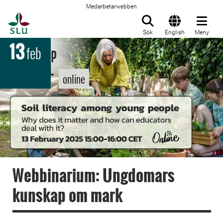
Medarbetarwebben
Till startsida
Sök
English
Meny
13
feb
online
Webbinarium: Ungdomars
kunskap om mark