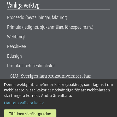
Vanliga verktyg
Proceedo (beställningar, fakturor)
Primula (ledighet, sjukanmälan, lönespec m.m.)
Webbmejl
ReachMee
Edusign
Protokoll och beslutslistor
SLU, Sveriges lantbruksuniversitet, har
verksamhet över hela Sverige. Huvudorter är
Denna webbplats använder kakor (cookies), som lagras i din
Alnarp, Uppsala och Umeå.
SLU är
webbläsare. Vissa kakor är nödvändiga för att webbplatsen
miljöcertifierat enligt ISO 14001. •
Telefon:
ska fungera korrekt. Andra är valbara.
018-67 10 00 • Org nr: 202100-2817 •
Om
Hantera valbara kakor
medarbetarwebben
•
SLU:s fakturaadress
•
Om SLU:s webbplatser
•
Vid KRIS
Tillåt bara nödvändiga kakor