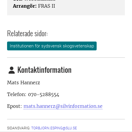
Arrangör:
FRAS II
Relaterade sidor:
Institutionen för sydsvensk skogsvetenskap
Kontaktinformation
Mats Hannerz
Telefon: 070-5288554
Epost:
mats.hannerz@silvinformation.se
SIDANSVARIG:
TORBJORN.ESPING@SLU.SE