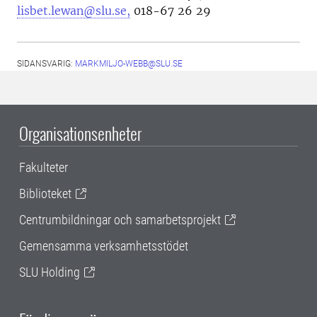
lisbet.lewan@slu.se,
018-67 26 29
SIDANSVARIG:
MARKMILJO-WEBB@SLU.SE
Organisationsenheter
Fakulteter
Biblioteket
Centrumbildningar och samarbetsprojekt
Gemensamma verksamhetsstödet
SLU Holding