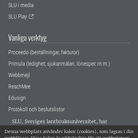
SLU i media
SLU Play
Vanliga verktyg
Proceedo (beställningar, fakturor)
Primula (ledighet, sjukanmälan, lönespec m.m.)
Webbmejl
ReachMee
Edusign
Protokoll och beslutslistor
SLU, Sveriges lantbruksuniversitet, har
verksamhet över hela Sverige. Huvudorter är
Denna webbplats använder kakor (cookies), som lagras i din
Alnarp, Uppsala och Umeå.
SLU är