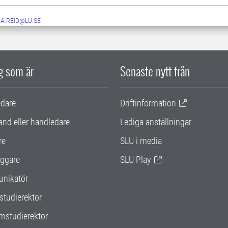
NA.REID@LU.SE
ig som är
Senaste nytt från
edare
Driftinformation
and eller handledare
Lediga anställningar
re
SLU i media
ggare
SLU Play
nikatör
studierektor
mstudierektor