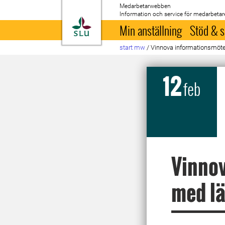
Medarbetarwebben
Information och service för medarbetar
Till startsida
Min anställning
Stöd & s
start mw
/
Vinnova informationsmöte
12
feb
Vinnov
med lä