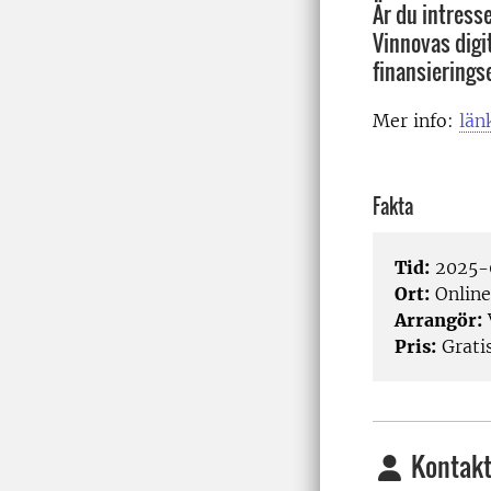
Är du intress
Vinnovas digit
finansierings
Mer info:
län
Fakta
Tid:
2025-0
Ort:
Online
Arrangör:
Pris:
Grati
Kontakt