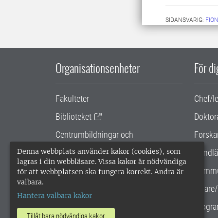
SIDANSVARIG:
FIO
Organisationsenheter
För d
Fakulteter
Chef/l
Biblioteket
Doktor
Centrumbildningar och
Forska
samarbetsprojekt
Denna webbplats använder kakor (cookies), som
Handlä
lagras i din webbläsare. Vissa kakor är nödvändiga
Gemensamma verksamhetsstödet
Kommu
för att webbplatsen ska fungera korrekt. Andra är
valbara.
SLU Holding
Lärare/
Hantera valbara kakor
Progra
Tillåt bara nödvändiga kakor