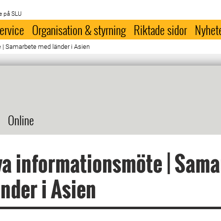
e på SLU
ervice
Organisation & styrning
Riktade sidor
Nyhet
 | Samarbete med länder i Asien
Online
a informationsmöte | Sama
nder i Asien