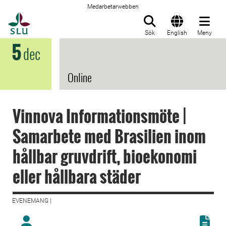
Medarbetarwebben
Till startsida
Sök
English
Meny
5
dec
Online
Vinnova Informationsmöte |
Samarbete med Brasilien inom
hållbar gruvdrift, bioekonomi
eller hållbara städer
EVENEMANG |