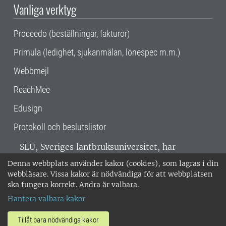
Vanliga verktyg
Proceedo (beställningar, fakturor)
Primula (ledighet, sjukanmälan, lönespec m.m.)
Webbmejl
ReachMee
Edusign
Protokoll och beslutslistor
SLU, Sveriges lantbruksuniversitet, har
verksamhet över hela Sverige. Huvudorter är
Denna webbplats använder kakor (cookies), som lagras i din
Alnarp, Uppsala och Umeå.
SLU är
webbläsare. Vissa kakor är nödvändiga för att webbplatsen
miljöcertifierat enligt ISO 14001. •
Telefon:
ska fungera korrekt. Andra är valbara.
018-67 10 00 • Org nr: 202100-2817 •
Om
Hantera valbara kakor
medarbetarwebben
•
SLU:s fakturaadress
•
Om SLU:s webbplatser
•
Vid KRIS
Tillåt bara nödvändiga kakor