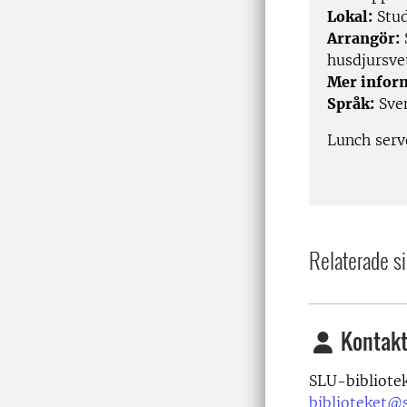
Lokal:
Stud
Arrangör:
husdjursve
Mer infor
Språk:
Sve
Lunch serve
Relaterade si
Kontakt
SLU-bibliote
biblioteket@s