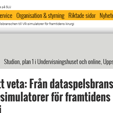
e på SLU
ervice
Organisation & styrning
Riktade sidor
Nyhet
lsbranschen till VR-simulatorer för framtidens kirurgi
Studion, plan 1 i Undervisningshuset och online, Upp
tt veta: Från dataspelsbran
R-simulatorer för framtidens
i