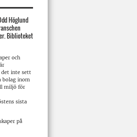
 Odd Höglund
ranschen
r. Biblioteket
kaper och
är
det inte sett
ka bolag inom
l miljö för
stens sista
nskaper på