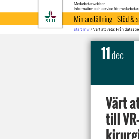
Medarbetarwebben
Information och service för medarbetar
Till startsida
Min anställning
Stöd & s
start mw
/
Värt att veta: Från dataspe
11
dec
Värt a
till V
kirurg