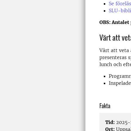
Se förelä
SLU-bibl
OBS: Antalet 
Värt att vet
Värt att veta
presenteras s
lunch och efte
Programme
Inspelade
Fakta
Tid:
2025-1
Ort:
Uppsal