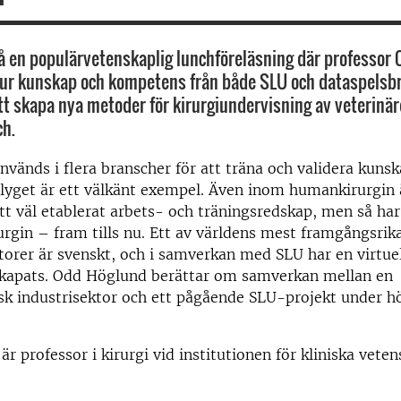
 en populärvetenskaplig lunchföreläsning där professor
hur kunskap och kompetens från både SLU och dataspelsb
tt skapa nya metoder för kirurgiundervisning av veterinäre
ch.
nvänds i flera branscher för att träna och validera kuns
Flyget är ett välkänt exempel. Även inom humankirurgin 
tt väl etablerat arbets- och träningsredskap, men så har 
rurgin – fram tills nu. Ett av världens mest framgångsri
torer är svenskt, och i samverkan med SLU har en virtuel
skapats. Odd Höglund berättar om samverkan mellan en
k industrisektor och ett pågående SLU-projekt under hö
r professor i kirurgi vid institutionen för kliniska vete