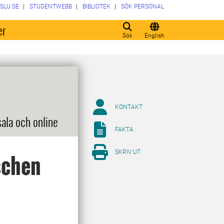
SLU.SE
STUDENTWEBB
BIBLIOTEK
SÖK PERSONAL
er
Sök
English
KONTAKT
sala och online
FAKTA
SKRIV UT
schen