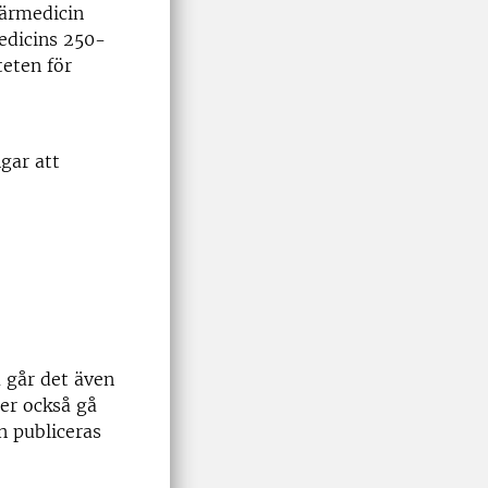
närmedicin
edicins 250-
teten för
gar att
a går det även
er också gå
n publiceras