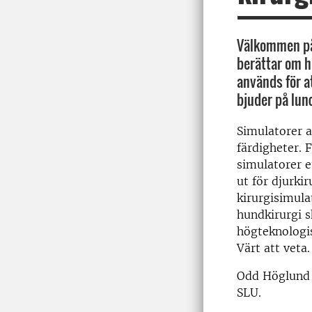
Välkommen på
berättar om 
används för a
bjuder på lun
Simulatorer a
färdigheter. 
simulatorer e
ut för djurki
kirurgisimula
hundkirurgi 
högteknologis
Värt att veta.
Odd Höglund ä
SLU.