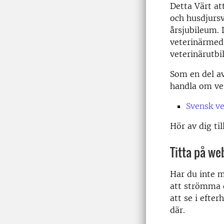
Detta Värt at
och husdjursv
årsjubileum. 
veterinärmedi
veterinärutbi
Som en del av
handla om ve
Svensk ve
Hör av dig til
Titta på web
Har du inte m
att strömma 
att se i efte
där.