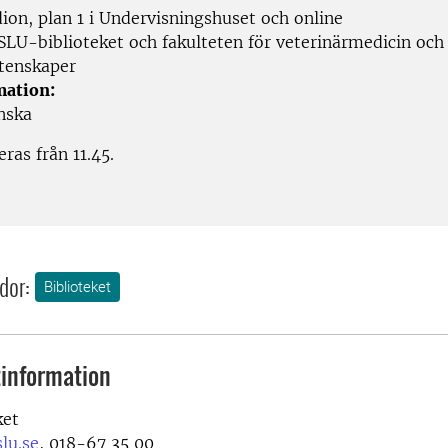
ion, plan 1 i Undervisningshuset och online
SLU-biblioteket och fakulteten för veterinärmedicin och
tenskaper
mation:
nska
ras från 11.45.
dor:
Biblioteket
information
ket
lu.se
, 018-67 35 00