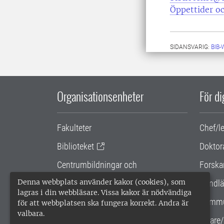
Öppettider oc
SIDANSVARIG:
BIB
Organisationsenheter
För d
Fakulteter
Chef/l
Biblioteket
Doktor
Centrumbildningar och
Forska
samarbetsprojekt
Denna webbplats använder kakor (cookies), som
Handlä
lagras i din webbläsare. Vissa kakor är nödvändiga
Gemensamma verksamhetsstödet
Kommu
för att webbplatsen ska fungera korrekt. Andra är
valbara.
SLU Holding
Lärare/