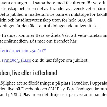
t veta arrangeras i samarbete med fakulteten för veteri
etenskap och är en del av firandet av svensk veterinärm
Detta jubileum markerar inte bara en milstolpe för fakul
cin och husdjursvetenskap utan för hela SLU, då
ldningen är den äldsta utbildningen vid universitetet.
 firandet kommer flera av årets Värt att veta-föreläsnin
terinärmedicin. Läs mer om firandet här:
terinärmedicin 250 år
l
svm250@slu.se
om du har frågor om jubileet.
ben, live eller i efterhand
öjlighet att se föreläsningen på plats i Studion i Uppsal
den live på Facebook och SLU Play. Föreläsningen komm
rhand på SLU Play, men det dröjer ett par veckor innan de