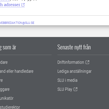
h adresser
-WEBBREDAKTION@SLU.SE
ig som är
Senaste nytt från
edare
Driftinformation
and eller handledare
Lediga anställningar
re
SLU i media
ggare
SLU Play
nikatör
studierektor