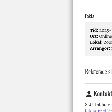
Fakta
Tid:
2025-1
Ort:
Online
Lokal:
Zo
Arrangör:
Relaterade si
Kontakt
SLU-bibliote
biblioteket@s