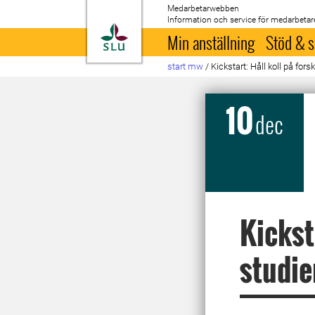
Medarbetarwebben
Information och service för medarbetar
Till startsida
Min anställning
Stöd & s
start mw
/
Kickstart: Håll koll på for
10
dec
Kickst
studie