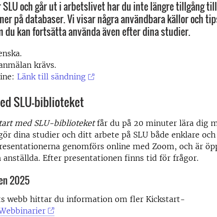
SLU och går ut i arbetslivet har du inte längre tillgång til
er på databaser. Vi visar några användbara källor och ti
m du kan fortsätta använda även efter dina studier.
enska.
anmälan krävs.
line:
Länk till sändning
ed SLU-biblioteket
tart med SLU-biblioteket
får du på 20 minuter lära dig
ör dina studier och ditt arbete på SLU både enklare och 
resentationerna genomförs online med Zoom, och är öp
 anställda. Efter presentationen finns tid för frågor.
en 2025
ts webb hittar du information om fler Kickstart-
Webbinarier