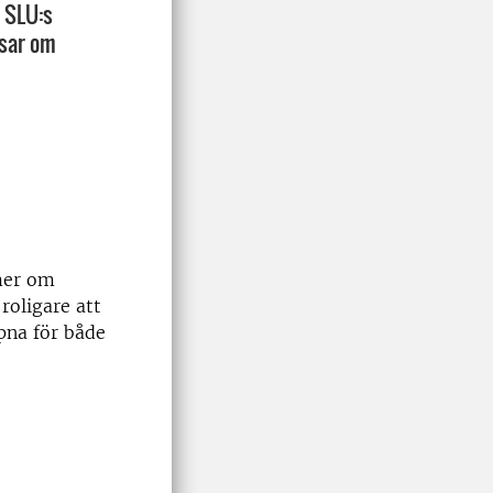
l SLU:s
psar om
 mer om
roligare att
pna för både