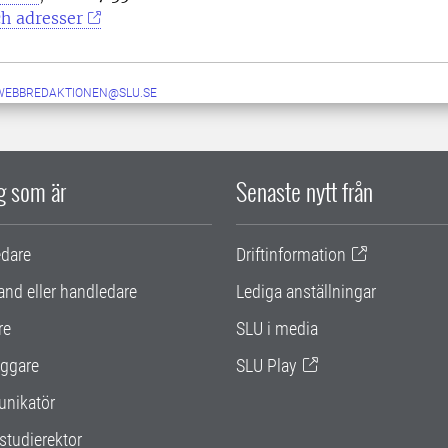
h adresser
-WEBBREDAKTIONEN@SLU.SE
ig som är
Senaste nytt från
edare
Driftinformation
and eller handledare
Lediga anställningar
re
SLU i media
ggare
SLU Play
nikatör
studierektor