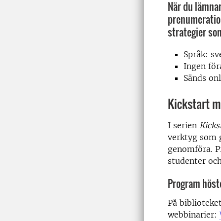
När du lämnar 
prenumeration
strategier so
Språk: sv
Ingen för
Sänds on
Kickstart m
I serien
Kicks
verktyg som g
genomföra. P
studenter och
Program höst
På biblioteke
webbinarier: