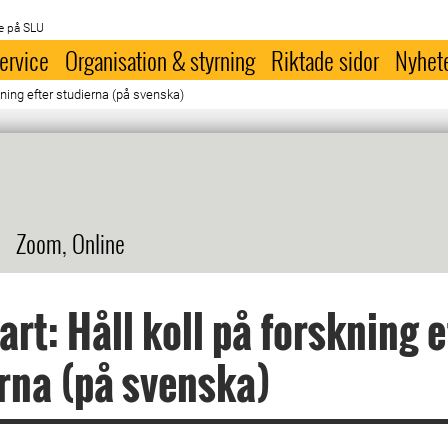
e på SLU
ervice
Organisation & styrning
Riktade sidor
Nyhet
skning efter studierna (på svenska)
Zoom, Online
art: Håll koll på forskning e
rna (på svenska)