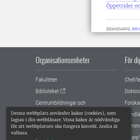
Öppettider oc
SIDANSVARIG:
BIB
Organisationsenheter
För d
Fakulteter
Chef/l
Biblioteket
Doktor
Centrumbildningar och
Forska
samarbetsprojekt
Denna webbplats använder kakor (cookies), som
Handlä
lagras i din webbläsare. Vissa kakor är nödvändiga
Gemensamma verksamhetsstödet
Kommu
för att webbplatsen ska fungera korrekt. Andra är
valbara.
SLU Holding
Lärare/