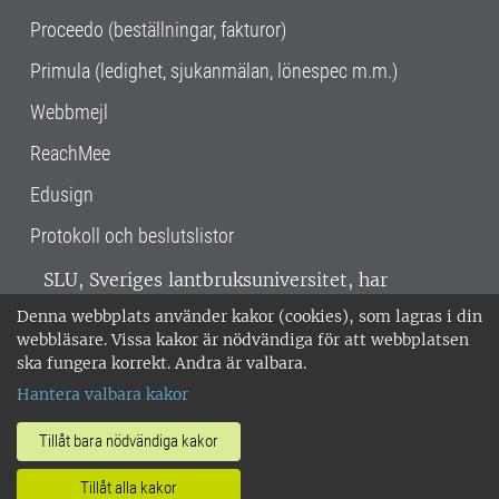
Proceedo (beställningar, fakturor)
Primula (ledighet, sjukanmälan, lönespec m.m.)
Webbmejl
ReachMee
Edusign
Protokoll och beslutslistor
SLU, Sveriges lantbruksuniversitet, har
verksamhet över hela Sverige. Huvudorter är
Denna webbplats använder kakor (cookies), som lagras i din
Alnarp, Uppsala och Umeå.
SLU är
webbläsare. Vissa kakor är nödvändiga för att webbplatsen
miljöcertifierat enligt ISO 14001. •
Telefon:
ska fungera korrekt. Andra är valbara.
018-67 10 00 • Org nr: 202100-2817 •
Om
Hantera valbara kakor
medarbetarwebben
•
SLU:s fakturaadress
•
Om SLU:s webbplatser
•
Vid KRIS
Tillåt bara nödvändiga kakor
•
Hantera kakor
•
Behandling av
Tillåt alla kakor
personuppgifter