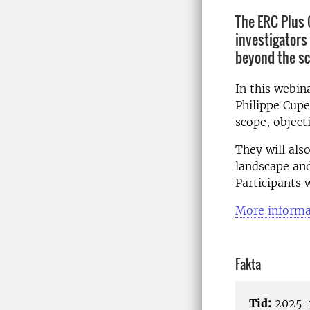
The ERC Plus 
investigators
beyond the sc
In this webin
Philippe Cupe
scope, objecti
They will als
landscape and
Participants 
More informa
Fakta
Tid:
2025-1