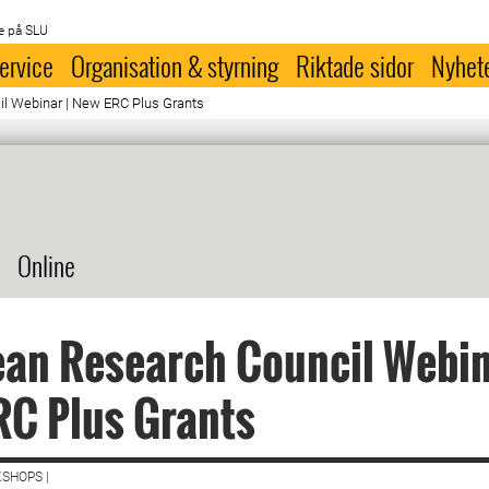
e på SLU
ervice
Organisation & styrning
Riktade sidor
Nyhet
l Webinar | New ERC Plus Grants
Online
an Research Council Webin
RC Plus Grants
SHOPS |