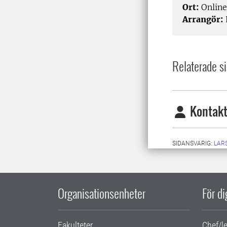
Ort:
Online
Arrangör:
Relaterade si
Kontakt
SIDANSVARIG:
LARS
Organisationsenheter
För d
Fakulteter
Chef/l