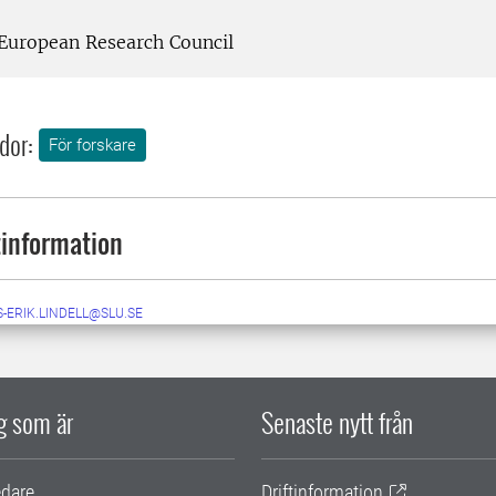
European Research Council
dor:
För forskare
information
-ERIK.LINDELL@SLU.SE
ig som är
Senaste nytt från
edare
Driftinformation