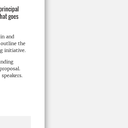
principal
that goes
tin and
outline the
 initiative.
unding
proposal.
e speakers.