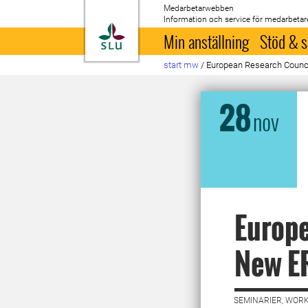
Medarbetarwebben
Information och service för medarbetar
Till startsida
Min anställning
Stöd & s
start mw
/
European Research Counci
28
nov
Europe
New E
SEMINARIER, WORK