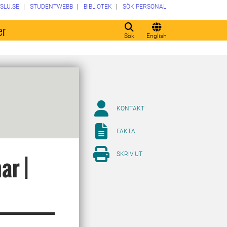
SLU.SE
STUDENTWEBB
BIBLIOTEK
SÖK PERSONAL
er
Sök
English
KONTAKT
FAKTA
SKRIV UT
ar |