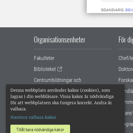
SIDANSVARIG:
BIB
Organisationsenheter
För d
Fakulteter
Chef/l
Biblioteket
Doktor
Centrumbildningar och
Forska
samarbetsprojekt
Denna webbplats använder kakor (cookies), som
Handlä
lagras i din webbläsare. Vissa kakor är nödvändiga
Gemensamma verksamhetsstödet
Kommu
för att webbplatsen ska fungera korrekt. Andra är
valbara.
SLU Holding
Lärare/
Hantera valbara kakor
Progra
Tillåt bara nödvändiga kakor