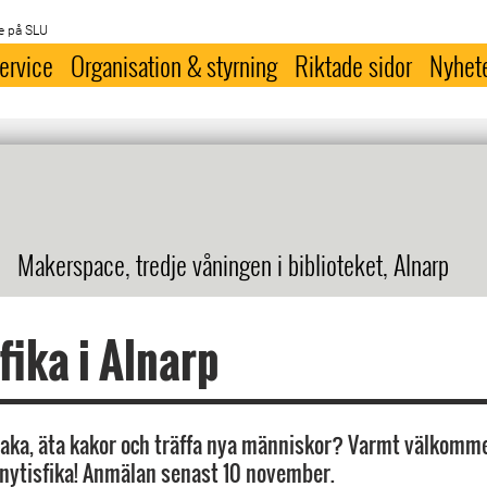
e på SLU
ervice
Organisation & styrning
Riktade sidor
Nyhet
Makerspace, tredje våningen i biblioteket, Alnarp
fika i Alnarp
 baka, äta kakor och träffa nya människor? Varmt välkomm
knytisfika! Anmälan senast 10 november.