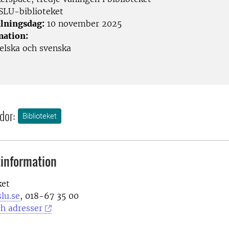
SLU-biblioteket
lningsdag:
10 november 2025
mation:
lska och svenska
dor:
Biblioteket
information
ket
lu.se
, 018-67 35 00
h adresser