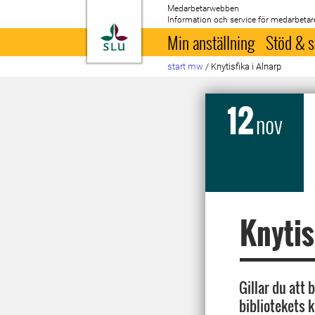
Medarbetarwebben
Information och service för medarbetar
Till startsida
Min anställning
Stöd & s
start mw
/
Knytisfika i Alnarp
12
nov
Knytis
Gillar du att
bibliotekets 