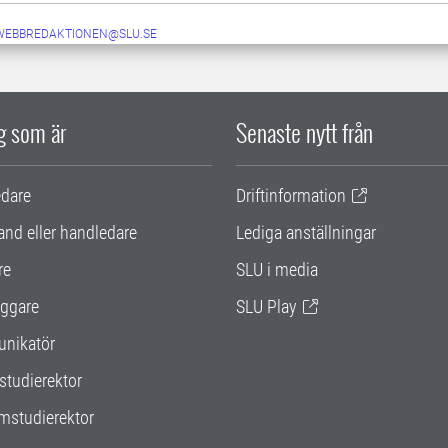
-WEBBREDAKTIONEN@SLU.SE
ig som är
Senaste nytt från
edare
Driftinformation
and eller handledare
Lediga anställningar
re
SLU i media
ggare
SLU Play
nikatör
studierektor
mstudierektor