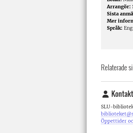
Arrangör:
Sista anmä
Mer infor
Språk:
Enge
Relaterade si
Kontakt
SLU-bibliote
biblioteket@s
Öppettider oc