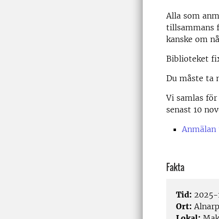
Alla som anmä
tillsammans f
kanske om nå
Biblioteket f
Du måste ta m
Vi samlas för
senast 10 no
Anmälan t
Fakta
Tid:
2025-1
Ort:
Alnar
Lokal:
Make