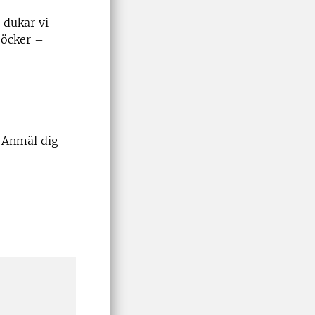
 dukar vi
böcker –
. Anmäl dig