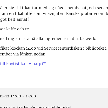
ler sig till fikat tar med sig något hembakat, och sedan
ram en fikabuffé som vi avnjuter! Kanske pratar vi om 
got helt annat!
ixar kaffe och te.
ed dig en lista på alla ingredienser i ditt bakverk.
 fikat klockan 14.00 vid Servicecenterdisken i biblioteket
vember via länken nedan:
ill knytisfika i Alnarp
1-12 14:00 - 15:00
p
rspace, tredje våningen i biblioteket