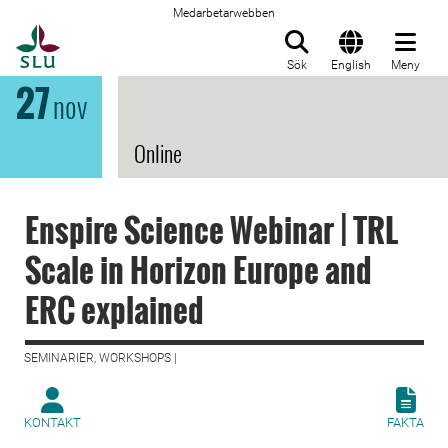
Medarbetarwebben
Till startsida
Sök
English
Meny
27
nov
Online
Enspire Science Webinar | TRL
Scale in Horizon Europe and
ERC explained
SEMINARIER, WORKSHOPS |
KONTAKT
FAKTA