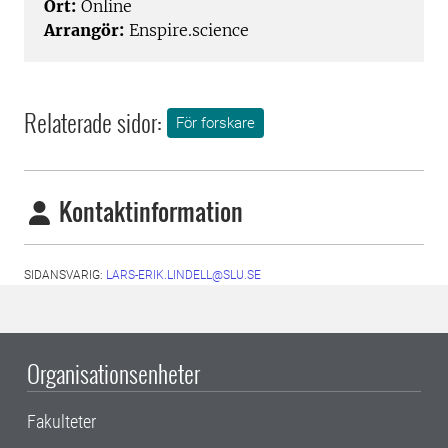
Ort:
Online
Arrangör:
Enspire.science
Relaterade sidor:
För forskare
Kontaktinformation
SIDANSVARIG:
LARS-ERIK.LINDELL@SLU.SE
Organisationsenheter
Fakulteter