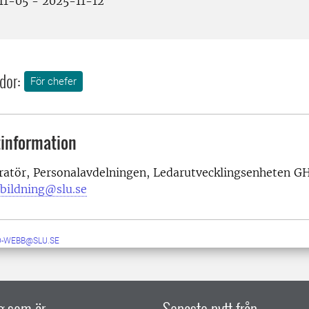
1-05 - 2025-11-12
dor:
För chefer
information
ratör, Personalavdelningen, Ledarutvecklingsenheten G
tbildning@slu.se
D-WEBB@SLU.SE
ig som är
Senaste nytt från