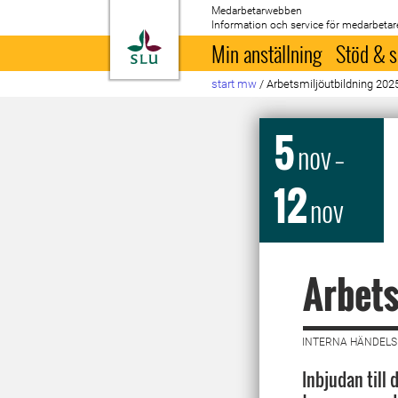
Medarbetarwebben
Information och service för medarbetar
Till startsida
Min anställning
Stöd & s
start mw
/
Arbetsmiljöutbildning 202
5
nov
–
12
nov
Arbets
INTERNA HÄNDELS
Inbjudan till