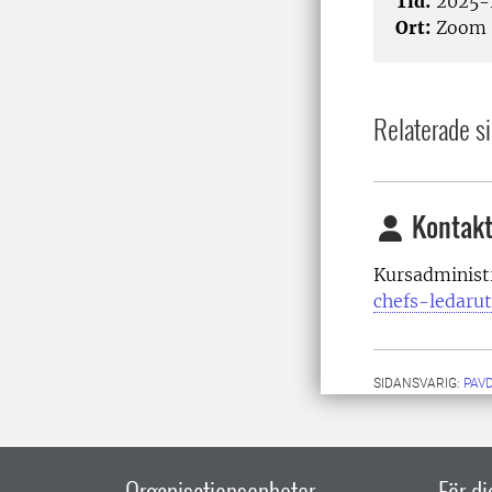
Tid:
2025-1
Ort:
Zoom
Relaterade si
Kontakt
Kursadminist
chefs-ledaru
SIDANSVARIG:
PAV
Organisationsenheter
För d