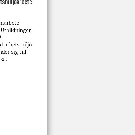
etsmiljöarbete
amarbete
. Utbildningen
å
od arbetsmiljö
der sig till
ka.