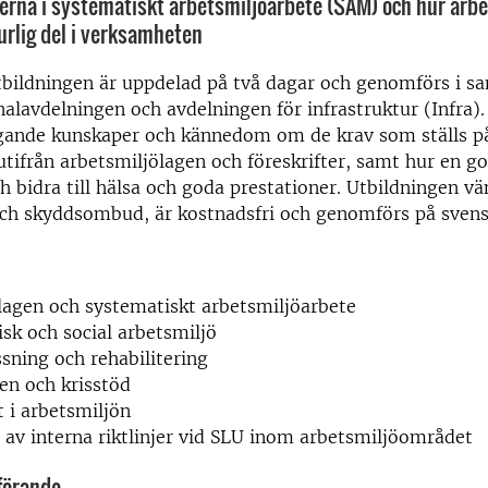
erna i systematiskt arbetsmiljöarbete (SAM) och hur arb
turlig del i verksamheten
tbildningen är uppdelad på två dagar och genomförs i s
alavdelningen och avdelningen för infrastruktur (Infra)
gande kunskaper och kännedom om de krav som ställs p
utifrån arbetsmiljölagen och föreskrifter, samt hur en g
h bidra till hälsa och goda prestationer. Utbildningen vän
och skyddsombud, är kostnadsfri och genomförs på svens
lagen och systematiskt arbetsmiljöarbete
isk och social arbetsmiljö
sning och rehabilitering
pen och krisstöd
t i arbetsmiljön
av interna riktlinjer vid SLU inom arbetsmiljöområdet
förande