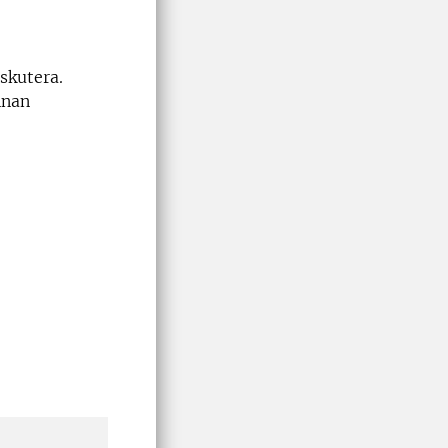
skutera.
nnan