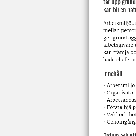
tar upp grund
kan bli en na
Arbetsmiljöu
mellan person
ger grundläg
arbetsgivare 
kan främja oc
både chefer 
Innehåll
• Arbetsmiljö
• Organisator
• Arbetsanpas
• Första hjäl
• Våld och ho
• Genomgång 
Datum och ut