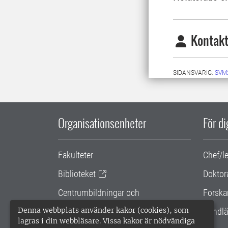
Kontakt
SIDANSVARIG:
SVM
Organisationsenheter
För d
Fakulteter
Chef/l
Biblioteket
Doktor
Centrumbildningar och
Forska
samarbetsprojekt
Denna webbplats använder kakor (cookies), som
Handlä
lagras i din webbläsare. Vissa kakor är nödvändiga
Gemensamma verksamhetsstödet