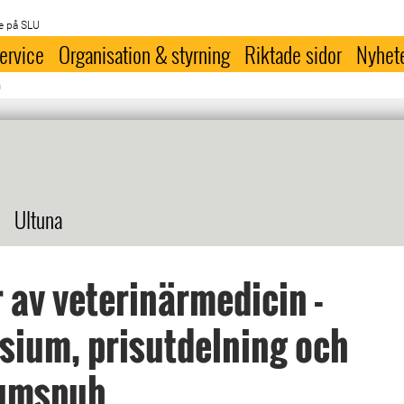
e på SLU
ervice
Organisation & styrning
Riktade sidor
Nyhet
n
Ultuna
 av veterinärmedicin -
ium, prisutdelning och
eumspub