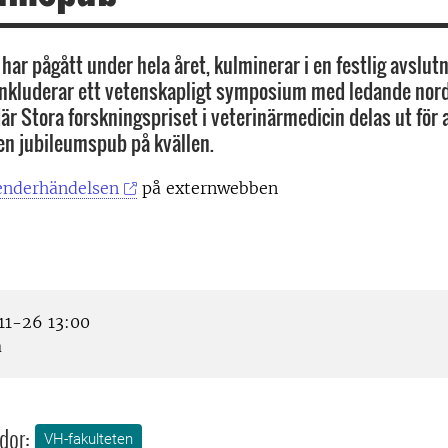
har pågått under hela året, kulminerar i en festlig avslutn
kluderar ett vetenskapligt symposium med ledande nord
r Stora forskningspriset i veterinärmedicin delas ut för a
n jubileumspub på kvällen.
enderhändelsen
på externwebben
1-26 13:00
a
dor:
VH-fakulteten