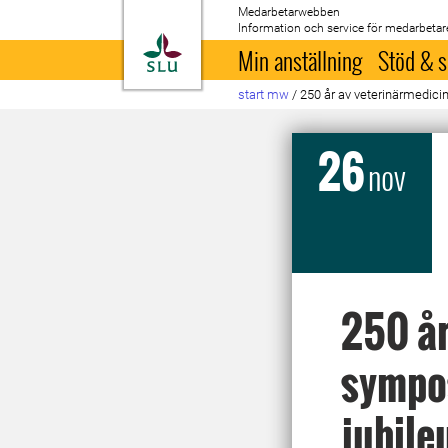
Medarbetarwebben
Information och service för medarbetar
Till startsida
Min anställning
Stöd & s
start mw
/
250 år av veterinärmedici
26
nov
250 år
sympos
jubil