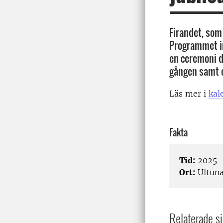
Firandet, som 
Programmet in
en ceremoni dä
gången samt e
Läs mer i
kal
Fakta
Tid:
2025-1
Ort:
Ultun
Relaterade si