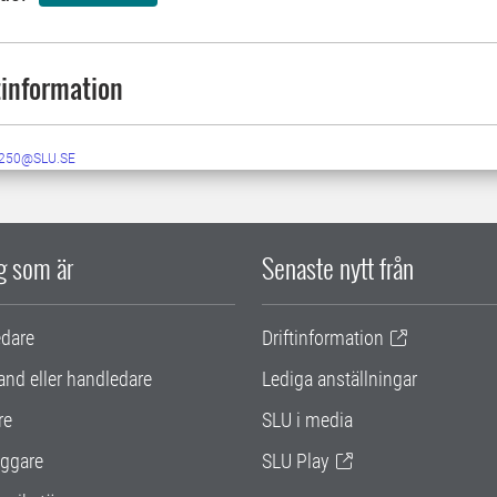
information
250@SLU.SE
ig som är
Senaste nytt från
edare
Driftinformation
and eller handledare
Lediga anställningar
re
SLU i media
ggare
SLU Play