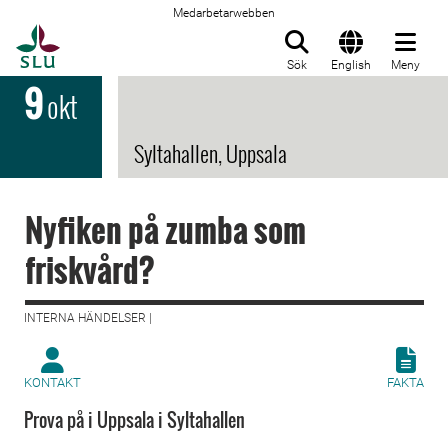
Medarbetarwebben
Till startsida
Sök
English
Meny
9
okt
Syltahallen, Uppsala
Nyfiken på zumba som
friskvård?
INTERNA HÄNDELSER |
KONTAKT
FAKTA
Prova på i Uppsala i Syltahallen