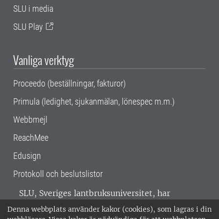
SLU i media
SLU Play
Vanliga verktyg
Proceedo (beställningar, fakturor)
Primula (ledighet, sjukanmälan, lönespec m.m.)
Webbmejl
ReachMee
Edusign
Protokoll och beslutslistor
SLU, Sveriges lantbruksuniversitet, har
verksamhet över hela Sverige. Huvudorter är
Denna webbplats använder kakor (cookies), som lagras i din
Alnarp, Uppsala och Umeå.
SLU är