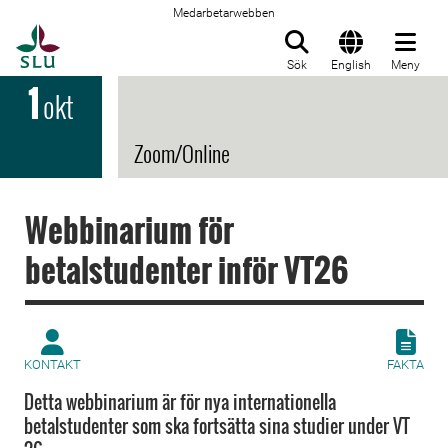
Medarbetarwebben
Till startsida
Sök
English
Meny
1
okt
Zoom/Online
Webbinarium för
betalstudenter inför VT26
KONTAKT
FAKTA
Detta webbinarium är för nya internationella
betalstudenter som ska fortsätta sina studier under VT