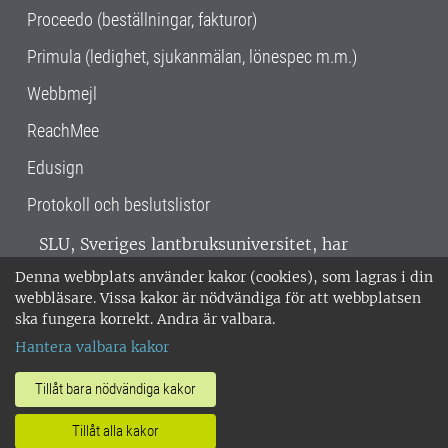
Proceedo (beställningar, fakturor)
Primula (ledighet, sjukanmälan, lönespec m.m.)
Webbmejl
ReachMee
Edusign
Protokoll och beslutslistor
SLU, Sveriges lantbruksuniversitet, har
verksamhet över hela Sverige. Huvudorter är
Denna webbplats använder kakor (cookies), som lagras i din
Alnarp, Uppsala och Umeå.
SLU är
webbläsare. Vissa kakor är nödvändiga för att webbplatsen
miljöcertifierat enligt ISO 14001. •
Telefon:
ska fungera korrekt. Andra är valbara.
018-67 10 00 • Org nr: 202100-2817 •
Om
Hantera valbara kakor
medarbetarwebben
•
SLU:s fakturaadress
•
Om SLU:s webbplatser
•
Vid KRIS
Tillåt bara nödvändiga kakor
•
Hantera kakor
•
Behandling av
Tillåt alla kakor
personuppgifter