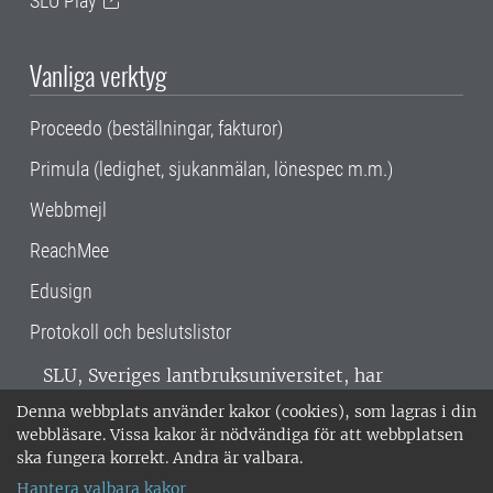
SLU Play
Vanliga verktyg
Proceedo (beställningar, fakturor)
Primula (ledighet, sjukanmälan, lönespec m.m.)
Webbmejl
ReachMee
Edusign
Protokoll och beslutslistor
SLU, Sveriges lantbruksuniversitet, har
verksamhet över hela Sverige. Huvudorter är
Denna webbplats använder kakor (cookies), som lagras i din
Alnarp, Uppsala och Umeå.
SLU är
webbläsare. Vissa kakor är nödvändiga för att webbplatsen
miljöcertifierat enligt ISO 14001. •
Telefon:
ska fungera korrekt. Andra är valbara.
018-67 10 00 • Org nr: 202100-2817 •
Om
Hantera valbara kakor