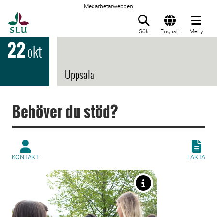
Medarbetarwebben
Till startsida
Sök
English
Meny
22
okt
Uppsala
Behöver du stöd?
KONTAKT
FAKTA