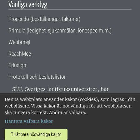
Vanliga verktyg
Proceedo (beställningar, fakturor)
Primula (ledighet, sjukanmälan, lönespec m.m.)
Webbmejl
ReachMee
Edusign
Protokoll och beslutslistor
SLU, Sveriges lantbruksuniversitet, har
verksamhet över hela Sverige. Huvudorter är
Denna webbplats använder kakor (cookies), som lagras i din
Alnarp, Uppsala och Umeå.
SLU är
webbläsare. Vissa kakor är nödvändiga för att webbplatsen
miljöcertifierat enligt ISO 14001. •
Telefon:
ska fungera korrekt. Andra är valbara.
018-67 10 00 • Org nr: 202100-2817 •
Om
Hantera valbara kakor
medarbetarwebben
•
SLU:s fakturaadress
•
Om SLU:s webbplatser
•
Vid KRIS
Tillåt bara nödvändiga kakor