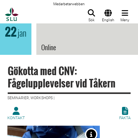
Medarbetarwebben
Till startsida
Sök
English
Meny
22
jan
Online
Gökotta med CNV:
Fågelupplevelser vid Tåkern
SEMINARIER, WORKSHOPS |
KONTAKT
FAKTA