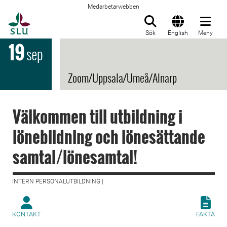
Medarbetarwebben
Till startsida
Sök
English
Meny
19
sep
Zoom/Uppsala/Umeå/Alnarp
Välkommen till utbildning i
lönebildning och lönesättande
samtal/lönesamtal!
INTERN PERSONALUTBILDNING |
KONTAKT
FAKTA