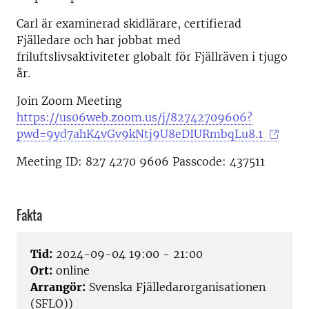
Carl är examinerad skidlärare, certifierad
Fjälledare och har jobbat med
friluftslivsaktiviteter globalt för Fjällräven i tjugo
år.
Join Zoom Meeting
https://us06web.zoom.us/j/82742709606?
pwd=9yd7ahK4vGv9kNtj9U8eDIURmbqLu8.1
Meeting ID: 827 4270 9606 Passcode: 437511
Fakta
Tid:
2024-09-04 19:00 - 21:00
Ort:
online
Arrangör:
Svenska Fjälledarorganisationen
(SFLO))