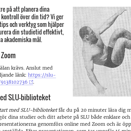
ttre på att planera dina
 kontroll över din tid? Vi ger
 tips och verktyg som hjälper
urera din studietid effektivt,
na akademiska mål.
 Zoom
älan krävs. Anslut med
jande länk:
https://slu-
/9138102736
.
ed SLU-biblioteket
tart med SLU-biblioteket
får du på 20 minuter lära dig 
ör dina studier och ditt arbete på SLU både enklare och 
resentationerna genomförs online med Zoom och är öpp