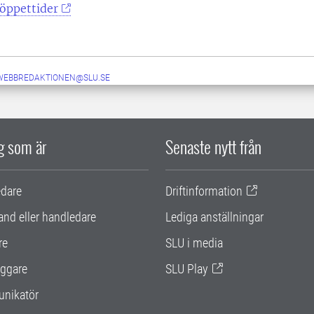
öppettider
-WEBBREDAKTIONEN@SLU.SE
ig som är
Senaste nytt från
edare
Driftinformation
and eller handledare
Lediga anställningar
re
SLU i media
ggare
SLU Play
nikatör