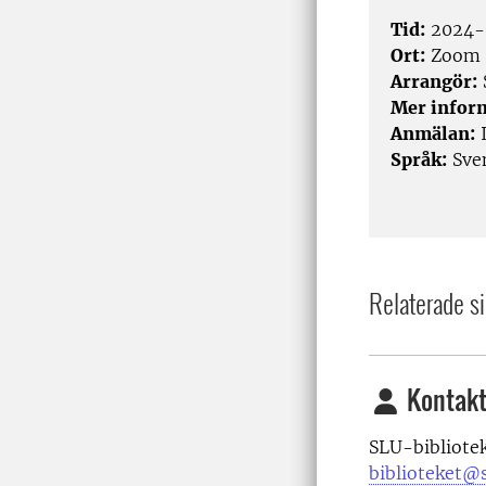
Tid:
2024-0
Ort:
Zoom
Arrangör:
Mer infor
Anmälan:
I
Språk:
Sve
Relaterade si
Kontakt
SLU-bibliote
biblioteket@s