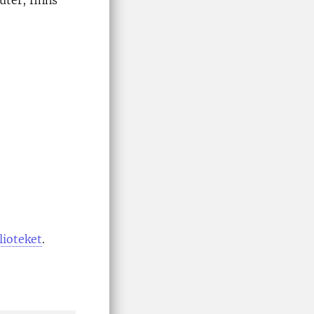
uter, finns
lioteket
.