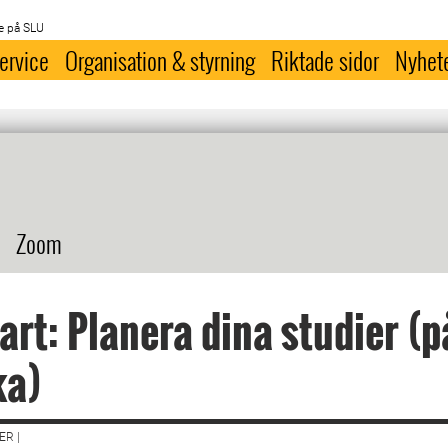
e på SLU
ervice
Organisation & styrning
Riktade sidor
Nyhet
Zoom
art: Planera dina studier (p
ka)
R |