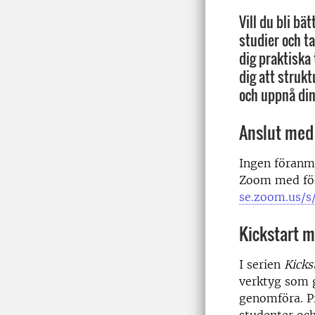
Vill du bli bä
studier och ta
dig praktiska
dig att strukt
och uppnå di
Anslut med
Ingen föranm
Zoom med föl
se.zoom.us/s
Kickstart m
I serien
Kicks
verktyg som g
genomföra. P