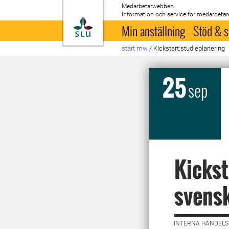
Medarbetarwebben
Information och service för medarbetar
Till startsida
Min anställning
Stöd & s
start mw
/
Kickstart:studieplanering
25
sep
Kickst
svens
INTERNA HÄNDELSE