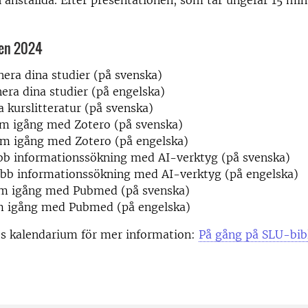
 anställda. Efter presentationen, som tar ungefär 15 min
en 2024
nera dina studier (på svenska)
nera dina studier (på engelska)
a kurslitteratur (på svenska)
om igång med Zotero (på svenska)
om igång med Zotero (på engelska)
bb informationssökning med AI-verktyg (på svenska)
abb informationssökning med AI-verktyg (på engelska)
om igång med Pubmed (på svenska)
m igång med Pubmed (på engelska)
ts kalendarium för mer information:
På gång på SLU-bib