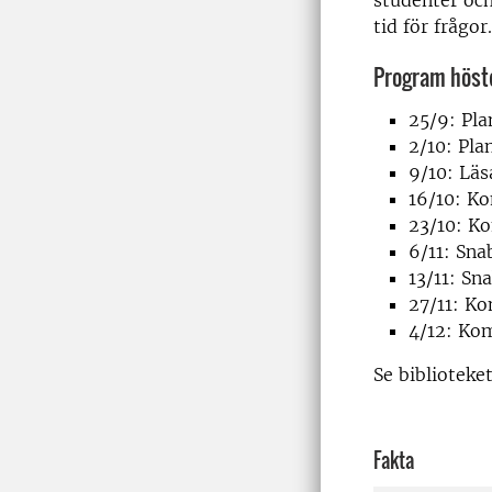
studenter och
tid för frågor.
Program höst
25/9: Pla
2/10: Pla
9/10:
Läs
16/10: K
23/10: K
6/11: Sna
13/11: Sn
27/11: K
4/12: Ko
Se biblioteke
Fakta