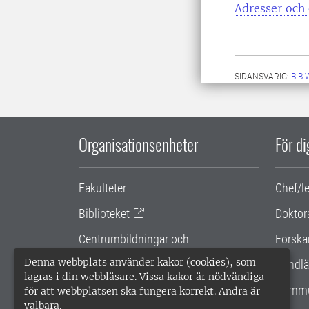
Adresser och 
SIDANSVARIG:
BIB
Organisationsenheter
För d
Fakulteter
Chef/l
Biblioteket
Doktor
Centrumbildningar och
Forska
samarbetsprojekt
Denna webbplats använder kakor (cookies), som
Handlä
lagras i din webbläsare. Vissa kakor är nödvändiga
Gemensamma verksamhetsstödet
Kommu
för att webbplatsen ska fungera korrekt. Andra är
valbara.
SLU Holding