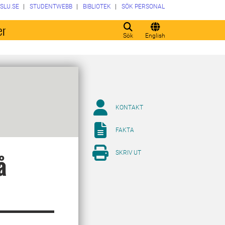
SLU.SE
STUDENTWEBB
BIBLIOTEK
SÖK PERSONAL
er
Sök
English
KONTAKT
FAKTA
SKRIV UT
å