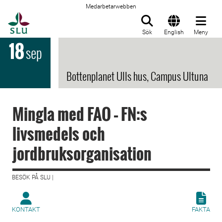
Medarbetarwebben
Till startsida
Sök
English
Meny
18
sep
Bottenplanet Ulls hus, Campus Ultuna
Mingla med FAO – FN:s
livsmedels och
jordbruksorganisation
BESÖK PÅ SLU |
KONTAKT
FAKTA