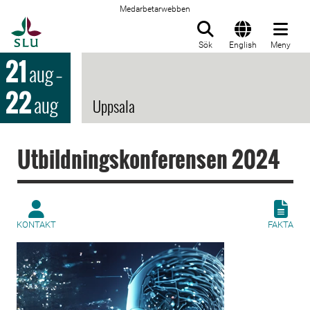
Medarbetarwebben
Till startsida
Sök
English
Meny
21
aug
–
22
aug
Uppsala
Utbildningskonferensen 2024
KONTAKT
FAKTA