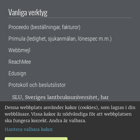
Vanliga verktyg
Proceedo (beställningar, fakturor)
Primula (ledighet, sjukanmälan, lönespec m.m.)
Webbmejl
ReachMee
Edusign
Protokoll och beslutslistor
SLU, Sveriges lantbruksuniversitet, har
verksamhet över hela Sverige. Huvudorter är
Denna webbplats använder kakor (cookies), som lagras i din
Alnarp, Uppsala och Umeå.
SLU är
webbläsare. Vissa kakor är nödvändiga för att webbplatsen
miljöcertifierat enligt ISO 14001. •
Telefon:
ska fungera korrekt. Andra är valbara.
018-67 10 00 • Org nr: 202100-2817 •
Om
Hantera valbara kakor
medarbetarwebben
•
SLU:s fakturaadress
•