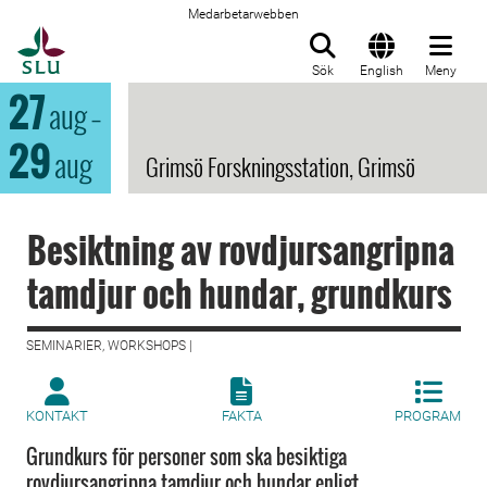
Medarbetarwebben
Till startsida
Sök
English
Meny
27
aug
–
29
aug
Grimsö Forskningsstation, Grimsö
Besiktning av rovdjursangripna
tamdjur och hundar, grundkurs
SEMINARIER, WORKSHOPS |
KONTAKT
FAKTA
PROGRAM
Grundkurs för personer som ska besiktiga
rovdjursangripna tamdjur och hundar enligt