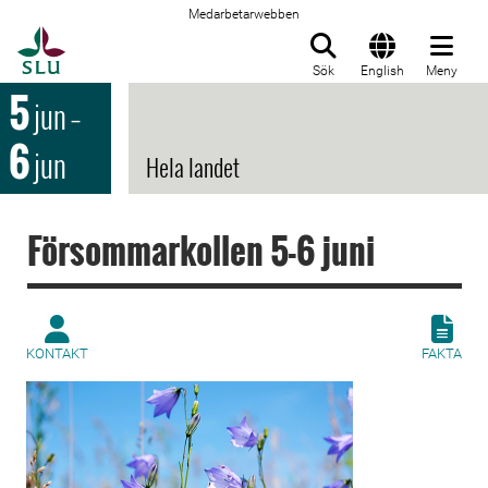
Medarbetarwebben
Till startsida
Sök
English
Meny
5
jun
–
6
jun
Hela landet
Försommarkollen 5-6 juni
KONTAKT
FAKTA