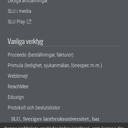
Lediga anställningar
SLU i media
SLU Play
Vanliga verktyg
Proceedo (beställningar, fakturor)
Primula (ledighet, sjukanmälan, lönespec m.m.)
Webbmejl
ReachMee
Edusign
Protokoll och beslutslistor
SLU, Sveriges lantbruksuniversitet, har
verksamhet över hela Sverige. Huvudorter är