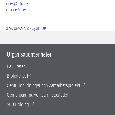
cnv@slu.se
slu.se/cnv
SIDANSVARIG:
CNV@SLU.SE
Organisationsenheter
Fakulteter
Biblioteket
Centrumbildningar och samarbetsprojekt
Gemensamma verksamhetsstödet
SLU Holding