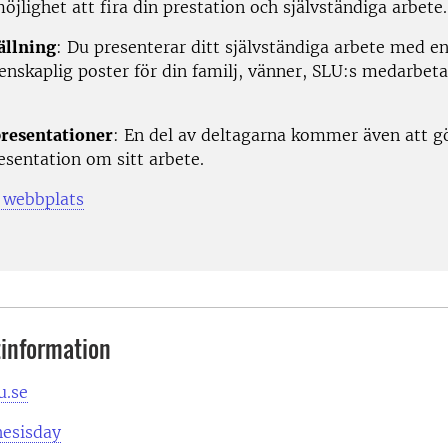
öjlighet att fira din prestation och självständiga arbete
ällning
: Du presenterar ditt självständiga arbete med e
enskaplig poster för din familj, vänner, SLU:s medarbet
resentationer
: En del av deltagarna kommer även att g
esentation om sitt arbete.
 webbplats
information
u.se
hesisday