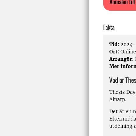
Anmälan till
Fakta
Tid:
2024-0
Ort:
Online
Arrangör:
Mer infor
Vad är The
Thesis Day
Alnarp.
Det är en m
Eftermidda
utdelning a