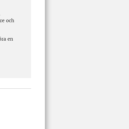
.
n
are och
öra en