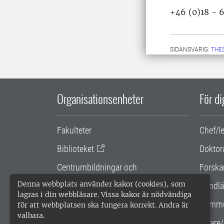
+46 (0)18 - 
SIDANSVARIG:
THE
Organisationsenheter
För d
Fakulteter
Chef/l
Biblioteket
Doktor
Centrumbildningar och
Forska
samarbetsprojekt
Denna webbplats använder kakor (cookies), som
Handlä
lagras i din webbläsare. Vissa kakor är nödvändiga
Gemensamma verksamhetsstödet
Kommu
för att webbplatsen ska fungera korrekt. Andra är
valbara.
SLU Holding
Lärare/