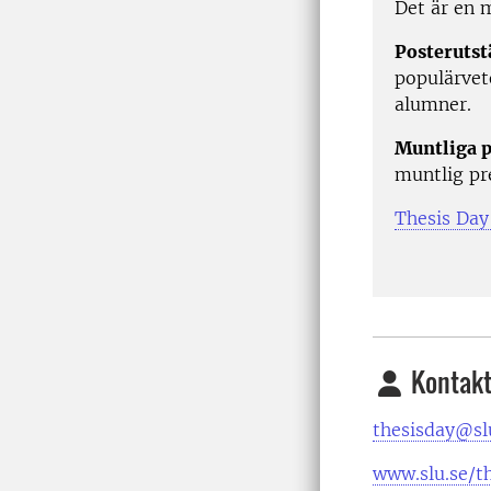
Det är en m
Posterutst
populärvet
alumner.
Muntliga p
muntlig pr
Thesis Day
Kontakt
thesisday@sl
www.slu.se/t