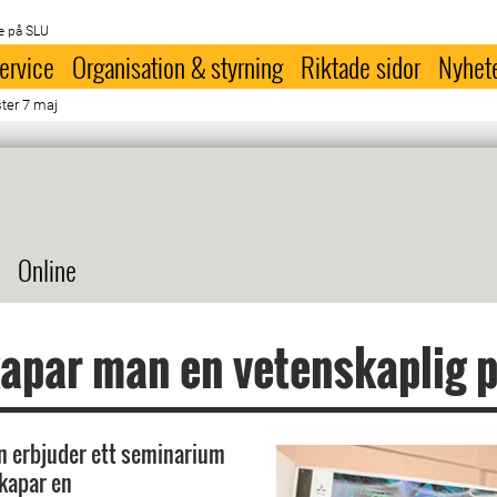
e på SLU
ervice
Organisation & styrning
Riktade sidor
Nyhet
ter 7 maj
Online
apar man en vetenskaplig 
n erbjuder ett seminarium
kapar en