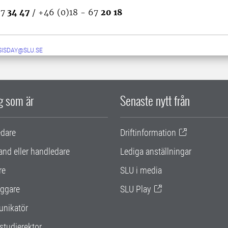
67
34 47
/ +46 (0)18 - 67
20 18
SISDAY@SLU.SE
ig som är
Senaste nytt från
edare
Driftinformation
and eller handledare
Lediga anställningar
re
SLU i media
ggare
SLU Play
nikatör
studierektor