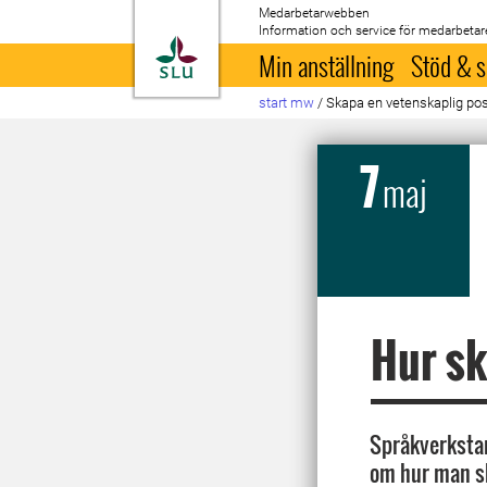
Medarbetarwebben
Information och service för medarbetar
Till startsida
Min anställning
Stöd & s
start mw
/
Skapa en vetenskaplig pos
7
maj
Hur sk
Språkverksta
om hur man s