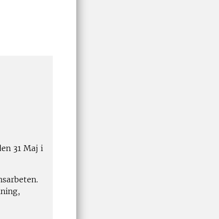
en 31 Maj i
nsarbeten.
lning,