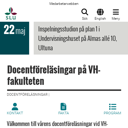
Medarbetarwebben
Till startsida
Sök
English
Meny
22
Inspelningsstudion på plan 1 i
maj
Undervisningshuset på Almas allé 10,
Ultuna
Docentföreläsingar på VH-
fakulteten
DOCENTFÖRELÄSNINGAR |
KONTAKT
FAKTA
PROGRAM
Välkommen till vårens docentföreläsningar vid VH-