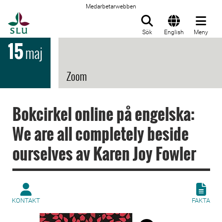
Medarbetarwebben
Till startsida
Sök
English
Meny
15
maj
Zoom
Bokcirkel online på engelska:
We are all completely beside
ourselves av Karen Joy Fowler
KONTAKT
FAKTA