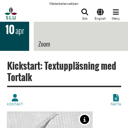
Medarbetarwebben
Till startsida
Sök
English
Meny
10
apr
Zoom
Kickstart: Textuppläsning med
Tortalk
KONTAKT
FAKTA