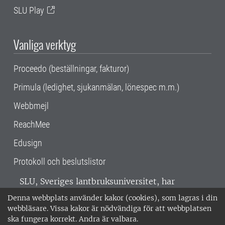
SLU Play
Vanliga verktyg
Proceedo (beställningar, fakturor)
Primula (ledighet, sjukanmälan, lönespec m.m.)
Webbmejl
ReachMee
Edusign
Protokoll och beslutslistor
SLU, Sveriges lantbruksuniversitet, har
verksamhet över hela Sverige. Huvudorter är
Denna webbplats använder kakor (cookies), som lagras i din
Alnarp, Uppsala och Umeå.
SLU är
webbläsare. Vissa kakor är nödvändiga för att webbplatsen
miljöcertifierat enligt ISO 14001. •
Telefon:
ska fungera korrekt. Andra är valbara.