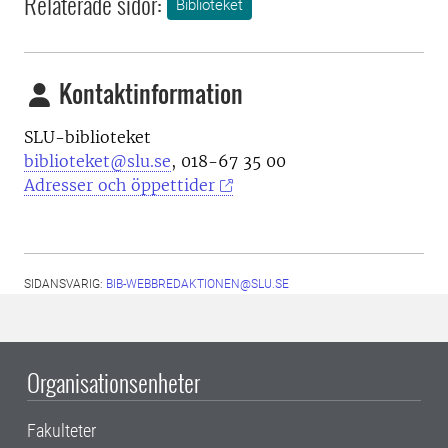
Relaterade sidor:
Biblioteket
Kontaktinformation
SLU-biblioteket
biblioteket@slu.se
, 018-67 35 00
Adresser och öppettider
SIDANSVARIG:
BIB-WEBBREDAKTIONEN@SLU.SE
Organisationsenheter
Fakulteter