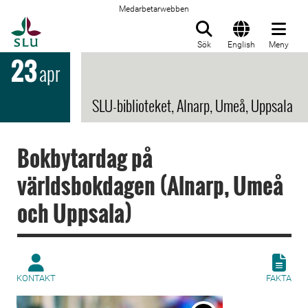
Medarbetarwebben
Till startsida
Sök
English
Meny
23
apr
SLU-biblioteket, Alnarp, Umeå, Uppsala
Bokbytardag på
världsbokdagen (Alnarp, Umeå
och Uppsala)
KONTAKT
FAKTA