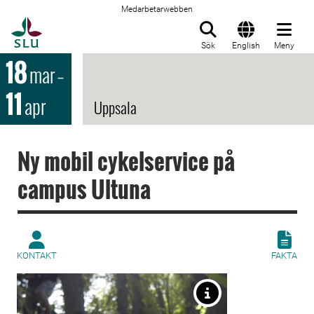
Medarbetarwebben
Till startsida
Sök
English
Meny
18
mar
–
11
apr
Uppsala
Ny mobil cykelservice på
campus Ultuna
KONTAKT
FAKTA