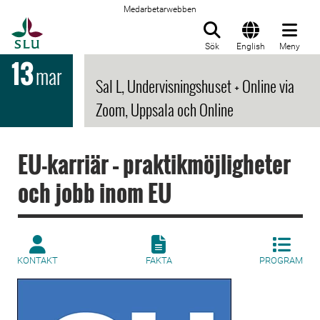
Medarbetarwebben
Till startsida
Sök
English
Meny
13
mar
Sal L, Undervisningshuset + Online via
Zoom, Uppsala och Online
EU-karriär – praktikmöjligheter
och jobb inom EU
KONTAKT
FAKTA
PROGRAM