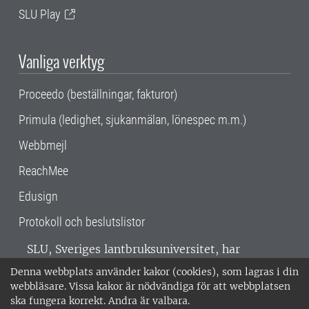
SLU Play
Vanliga verktyg
Proceedo (beställningar, fakturor)
Primula (ledighet, sjukanmälan, lönespec m.m.)
Webbmejl
ReachMee
Edusign
Protokoll och beslutslistor
SLU, Sveriges lantbruksuniversitet, har
verksamhet över hela Sverige. Huvudorter är
Denna webbplats använder kakor (cookies), som lagras i din
Alnarp, Uppsala och Umeå.
SLU är
webbläsare. Vissa kakor är nödvändiga för att webbplatsen
miljöcertifierat enligt ISO 14001. •
Telefon:
ska fungera korrekt. Andra är valbara.