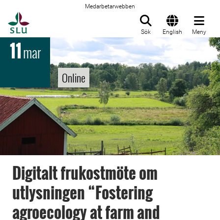
Medarbetarwebben
Till startsida
Sök
English
Meny
11
mar
Online
Digitalt frukostmöte om
utlysningen “Fostering
agroecology at farm and