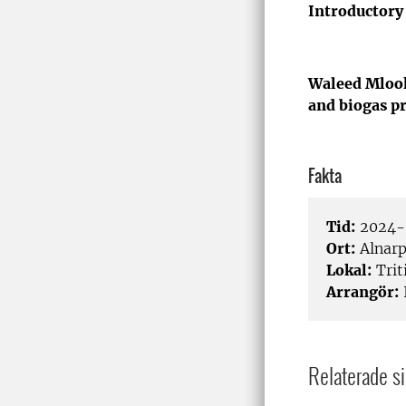
Introductory
Waleed Mlo
and biogas p
Fakta
Tid:
2024-
Ort:
Alnar
Lokal:
Trit
Arrangör:
I
Relaterade si