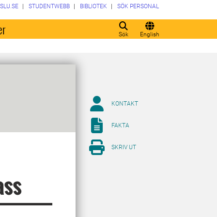
SLU.SE
STUDENTWEBB
BIBLIOTEK
SÖK PERSONAL
er
Sök
English
KONTAKT
FAKTA
SKRIV UT
ass