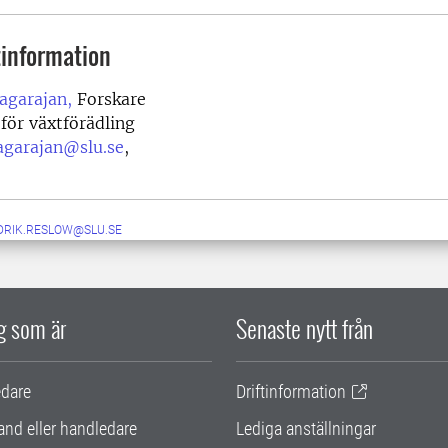
information
agarajan,
Forskare
 för växtförädling
agarajan@slu.se
,
DRIK.RESLOW@SLU.SE
ig som är
Senaste nytt från
edare
Driftinformation
and eller handledare
Lediga anställningar