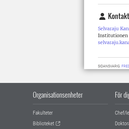
Kontakt
Selvaraju Kan
Institutionen
selvaraju.kan
SIDANSVARIG:
FRE
Organisationsenheter
För d
Fakulteter
Chef/l
Biblioteket
Doktor