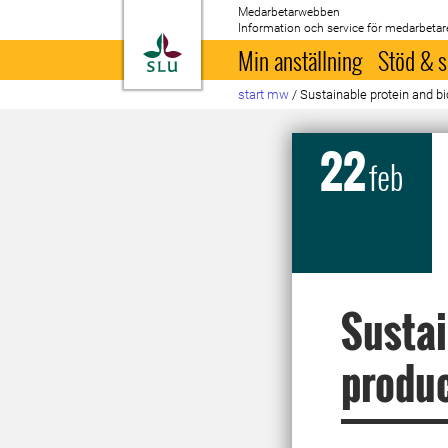
Medarbetarwebben
Information och service för medarbetar
Till startsida
Min anställning
Stöd & s
start mw
/
Sustainable protein and b
22
feb
Sustai
produc