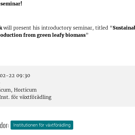
 seminar!
ok
will present his introductory seminar, titled “
Sustaina
roduction from green leafy biomass
”
02-22 09:30
p
icum, Horticum
nst. för växtförädling
dor:
Institutionen för växtförädling