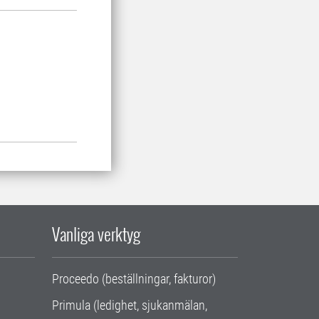
Vanliga verktyg
Proceedo (beställningar, fakturor)
Primula (ledighet, sjukanmälan,