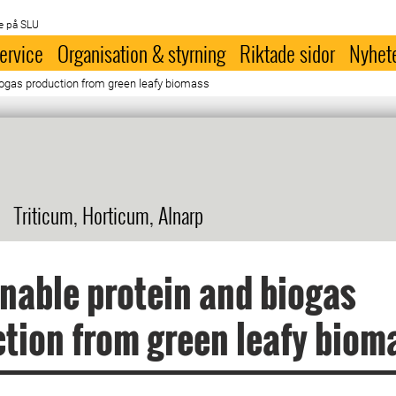
e på SLU
ervice
Organisation & styrning
Riktade sidor
Nyhet
iogas production from green leafy biomass
Triticum, Horticum, Alnarp
nable protein and biogas
tion from green leafy biom