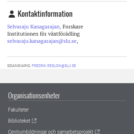
Kontaktinformation
Selvaraju Kanagarajan,
Forskare
Institutionen för växtförädling
selvaraju.kanagarajan@slu.se
,
SIDANSVARIG:
FREDRIK.RESLOW@SLU.SE
Organisationsenheter
Fakulteter
Biblioteket
Centrumbildningar och samarbetsprojekt