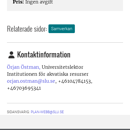
Pris:
Ingen avgift
Relaterade sidor:
Samverkan
Kontaktinformation
Örjan Östman,
Universitetslektor
Institutionen för akvatiska resurser
orjan.ostman@slu.se
,
+46104784153,
+46703695341
SIDANSVARIG:
PLAN-WEBB@SLU.SE