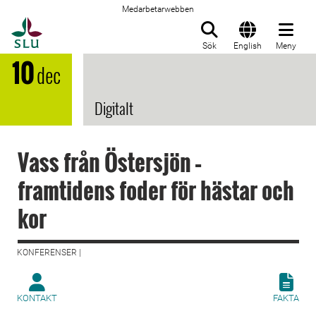
Medarbetarwebben
Till startsida
Sök
English
Meny
10
dec
Digitalt
Vass från Östersjön –
framtidens foder för hästar och
kor
KONFERENSER |
KONTAKT
FAKTA