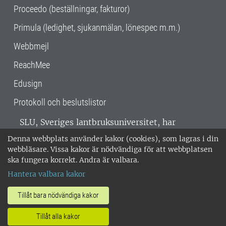
Proceedo (beställningar, fakturor)
Primula (ledighet, sjukanmälan, lönespec m.m.)
Webbmejl
ReachMee
Edusign
Protokoll och beslutslistor
SLU, Sveriges lantbruksuniversitet, har
verksamhet över hela Sverige. Huvudorter är
Denna webbplats använder kakor (cookies), som lagras i din
Alnarp, Uppsala och Umeå.
SLU är
webbläsare. Vissa kakor är nödvändiga för att webbplatsen
miljöcertifierat enligt ISO 14001. •
Telefon:
ska fungera korrekt. Andra är valbara.
018-67 10 00 • Org nr: 202100-2817 •
Om
Hantera valbara kakor
medarbetarwebben
•
SLU:s fakturaadress
•
Om SLU:s webbplatser
•
Vid KRIS
Tillåt bara nödvändiga kakor
•
Hantera kakor
•
Behandling av
Tillåt alla kakor
personuppgifter