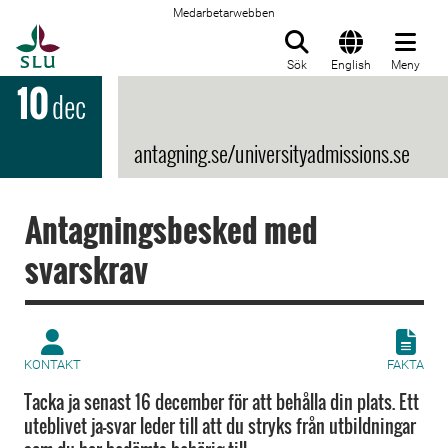
Medarbetarwebben
Till startsida
Sök
English
Meny
10
dec
antagning.se/universityadmissions.se
Antagningsbesked med
svarskrav
KONTAKT
FAKTA
Tacka ja senast 16 december för att behålla din plats. Ett
uteblivet ja-svar leder till att du stryks från utbildningar