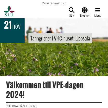
Medarbetarwebben
Till startsida
Sök
English
Meny
21
nov
Tanngrisner i VHC-huset, Uppsala
Välkommen till VPE-dagen
2024!
INTERNA HÄNDELSER |