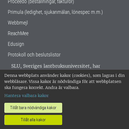
Proceedo (beställningar, fakturor)
Primula (ledighet, sjukanmälan, lönespec m.m.)
Webbmejl
ReachMee
Edusign
Protokoll och beslutslistor
SLU, Sveriges lantbruksuniversitet, har
verksamhet över hela Sverige. Huvudorter är
Denna webbplats använder kakor (cookies), som lagras i din
Alnarp, Uppsala och Umeå.
SLU är
webbläsare. Vissa kakor är nödvändiga för att webbplatsen
miljöcertifierat enligt ISO 14001. •
Telefon:
ska fungera korrekt. Andra är valbara.
018-67 10 00 • Org nr: 202100-2817 •
Om
Hantera valbara kakor
medarbetarwebben
•
SLU:s fakturaadress
•
Om SLU:s webbplatser
•
Vid KRIS
Tillåt bara nödvändiga kakor
•
Hantera kakor
•
Behandling av
Tillåt alla kakor
personuppgifter