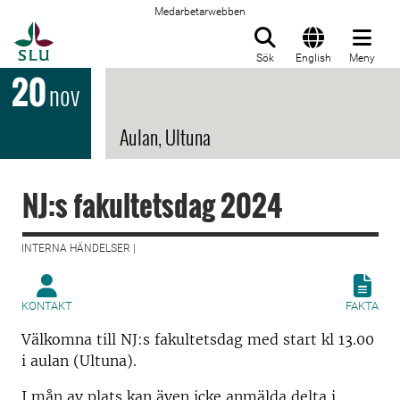
Medarbetarwebben
Till startsida
Sök
English
Meny
20
nov
Aulan, Ultuna
NJ:s fakultetsdag 2024
INTERNA HÄNDELSER |
KONTAKT
FAKTA
Välkomna till NJ:s fakultetsdag med start kl 13.00
i aulan (Ultuna).
I mån av plats kan även icke anmälda delta i