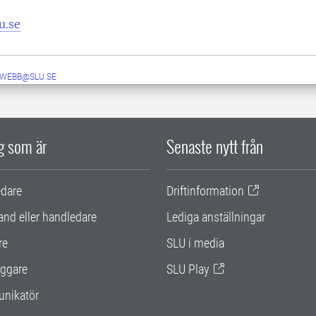
u.se
-WEBB@SLU.SE
ig som är
Senaste nytt från
edare
Driftinformation
and eller handledare
Lediga anställningar
re
SLU i media
ggare
SLU Play
nikatör