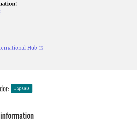
mation:
r
ternational Hub
dor:
Uppsala
information