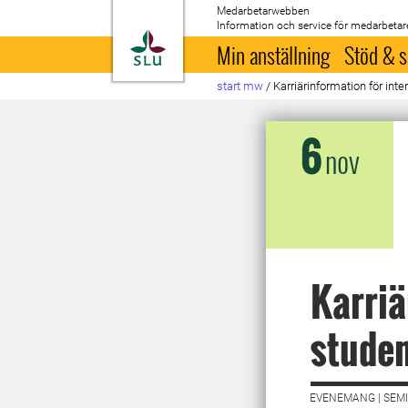
Medarbetarwebben
Information och service för medarbetar
Till startsida
Min anställning
Stöd & s
start mw
/
Karriärinformation för inte
6
nov
Karriä
stude
EVENEMANG | SEMI