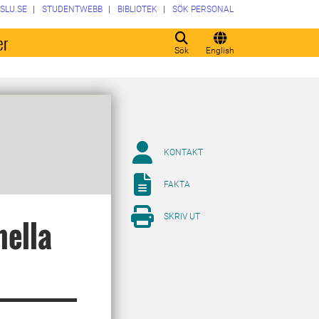
SLU.SE
STUDENTWEBB
BIBLIOTEK
SÖK PERSONAL
er
Sök
English
KONTAKT
FAKTA
SKRIV UT
nella