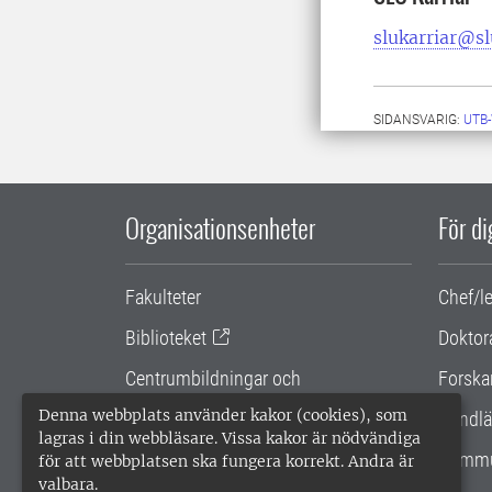
slukarriar@sl
SIDANSVARIG:
UTB
Organisationsenheter
För d
Fakulteter
Chef/l
Biblioteket
Doktor
Centrumbildningar och
Forska
samarbetsprojekt
Denna webbplats använder kakor (cookies), som
Handlä
lagras i din webbläsare. Vissa kakor är nödvändiga
Gemensamma verksamhetsstödet
Kommu
för att webbplatsen ska fungera korrekt. Andra är
valbara.
SLU Holding