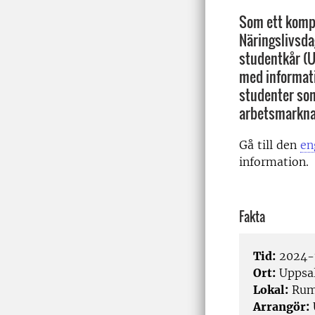
Som ett kompl
Näringslivsd
studentkår (U
med informatio
studenter som
arbetsmarkna
Gå till den
en
information.
Fakta
Tid:
2024-1
Ort:
Uppsa
Lokal:
Rum 
Arrangör: