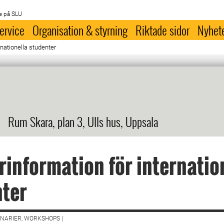
e på SLU
ervice
Organisation & styrning
Riktade sidor
Nyhet
rnationella studenter
Rum Skara, plan 3, Ulls hus, Uppsala
rinformation för internatio
nter
NARIER, WORKSHOPS |