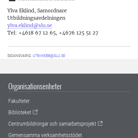
Ylva Eklind, Samordnare
Utbildningsavdelningen
ylva.eklind@slu.se
Tel: +4618 67 12 65, +4676 125 51 27
SIDANSVARIG:
UTB-WEBB@SLU.SE
Organisationsenheter
Fakulteter
Biblioteket
Centrumbildningar och samarbetsprojekt
Gemensamma verksamhetsstödet