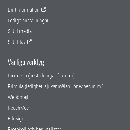
Driftinformation
Lediga anställningar
SLU i media
SLU Play
Vanliga verktyg
Proceedo (beställningar, fakturor)
Primula (ledighet, sjukanmälan, lönespec m.m.)
Webbmejl
ReachMee
Edusign
Protokoll och beslutslistor