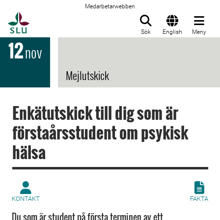
Medarbetarwebben
Till startsida
Sök
English
Meny
12
nov
Mejlutskick
Enkätutskick till dig som är
förstaårsstudent om psykisk
hälsa
KONTAKT
FAKTA
Du som är student på första terminen av ett